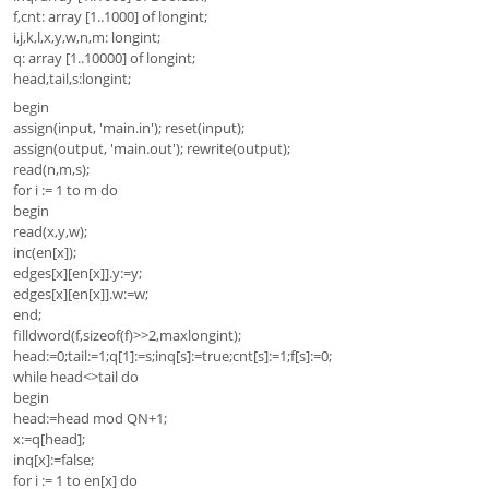
f,cnt: array [1..1000] of longint;
i,j,k,l,x,y,w,n,m: longint;
q: array [1..10000] of longint;
head,tail,s:longint;
begin
assign(input, 'main.in'); reset(input);
assign(output, 'main.out'); rewrite(output);
read(n,m,s);
for i := 1 to m do
begin
read(x,y,w);
inc(en[x]);
edges[x][en[x]].y:=y;
edges[x][en[x]].w:=w;
end;
filldword(f,sizeof(f)>>2,maxlongint);
head:=0;tail:=1;q[1]:=s;inq[s]:=true;cnt[s]:=1;f[s]:=0;
while head<>tail do
begin
head:=head mod QN+1;
x:=q[head];
inq[x]:=false;
for i := 1 to en[x] do