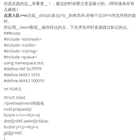
但是此题的边__有重复__！，建边的时候要注意选最小的。(用邻接表存有
点麻烦）
点若入队>=n
次或__dist[出发点]<0__则有负环,对每个点SPFA求负环绝对超
时。
所以用__Swim数组__储存经过的点，下次求负环时直接跳过标记的点。
###code
#include <iostream>
#include <cstdio>
#include <cstring>
#include <queue>
using namespace std;
#define INF 0x7f7f7f
#define MAX1 1010
#define MAX2 100010
int N,M,S;
struct sssp{
//pretreatment初始化
void prepare(){
for(int i=1;i<=N;i++){
dist[i]=INF,swim[i]=false;
for(int j=1;j<=N;j++)
g[i][j]=INF;
}