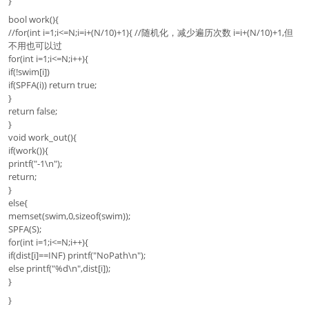
}
bool work(){
//for(int i=1;i<=N;i=i+(N/10)+1){ //随机化，减少遍历次数 i=i+(N/10)+1,但
不用也可以过
for(int i=1;i<=N;i++){
if(!swim[i])
if(SPFA(i)) return true;
}
return false;
}
void work_out(){
if(work()){
printf("-1\n");
return;
}
else{
memset(swim,0,sizeof(swim));
SPFA(S);
for(int i=1;i<=N;i++){
if(dist[i]==INF) printf("NoPath\n");
else printf("%d\n",dist[i]);
}
}