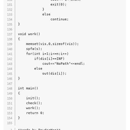
                exit(0);

            }

            else

                continue;

}

void work()

{

    memset(vis,0,sizeof(vis));

    spfa(s);

    for(int i=1;i<=n;i++)

        if(dis[i]==INF)

            cout<<"NoPath"<<endl;

        else

            out(dis[i]);

}

int main()

{

    init();

    check();

    work();

    return 0;

}

*
*
code by PowderHan
*
*