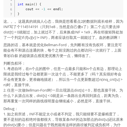
int
main
(
)
{
    cout 
<<
-
1
<<
 endl
;
}
这。。。这题真的就搞人心态，我倒是想看看点2的数据到底长啥样，因为
INF写了个114514191（只到1e8，当然是自己傻x了）第二个点只要去掉
dist[t] < 0就能过，加上就过不了，后来换成INF = 1e9，再在邻接矩阵处加
了一个判定if (f[u][v] != INF)，两者应该任取其一就能过了。血的教训啊！
思路的话，基本就是优化Bellman-Ford，先判断有没有负权环，要注意可
能会有不和源点连通的块，每个之前没跑过的点都访问一次就行了，上面
青衫白叙 的超级源点感觉更优雅方便一点，懒得改了。
判断负权环：
1. 考虑自环，在n个点的图中，任意一点最多只能和n个点有边，那理论上
限就是我经过每个边都更新一次这个点，不能更多了（吗？其实很好奇会
不会有更复杂，更准确地描述），所以当一个点更新数超过n(inq_cnt[u] >
n)时，直接干掉。
2. 任意一次做Bellman-Ford时一旦出现源点dist[s] < 0，那也直接干掉。为
什么？从源点出发，dist[s] < 0就是从一条路出去再回到源点，距离为负，
那再重复一次同样的路线很明显会继续减小，必然是环，直接干掉。
Debug：
1. 如之前所述，INF不能定太小或者不判定，我只能猜要不是爆精度了，
要不是别的边权绝对值都很大，导致某条INF的边加那点的dist[u]还比原来
的dist[v]要小；但是问题在于既然能有这样的路径被判定成负权环，为什