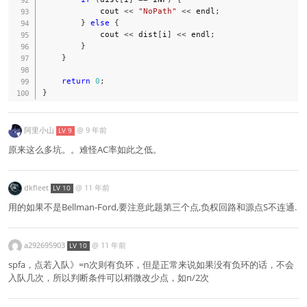
            cout 
<<
"NoPath"
<<
 endl
;
}
else
{
            cout 
<<
 dist
[
i
]
<<
 endl
;
}
}
return
0
;
}
阿里小山
@
9 年前
LV 9
原来这么多坑。。难怪AC率如此之低。
dkfleet
@
11 年前
LV 10
用的如果不是Bellman-Ford,要注意此题第三个点,负权回路和源点S不连通.
a292695903
@
11 年前
LV 10
spfa，点若入队》=n次则有负环，但是正常来说如果没有负环的话，不会
入队几次，所以判断条件可以稍微改少点，如n/2次