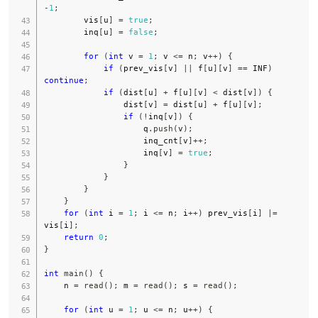
-
1
;
        vis
[
u
]
=
true
;
        inq
[
u
]
=
false
;
for
(
int
 v 
=
1
;
 v 
<=
 n
;
 v
++
)
{
if
(
prev_vis
[
v
]
||
 f
[
u
]
[
v
]
==
 INF
)
continue
;
if
(
dist
[
u
]
+
 f
[
u
]
[
v
]
<
 dist
[
v
]
)
{
                dist
[
v
]
=
 dist
[
u
]
+
 f
[
u
]
[
v
]
;
if
(
!
inq
[
v
]
)
{
                    q
.
push
(
v
)
;
                    inq_cnt
[
v
]
++
;
                    inq
[
v
]
=
true
;
}
}
}
}
for
(
int
 i 
=
1
;
 i 
<=
 n
;
 i
++
)
 prev_vis
[
i
]
|=
vis
[
i
]
;
return
0
;
}
int
main
(
)
{
    n 
=
read
(
)
;
 m 
=
read
(
)
;
 s 
=
read
(
)
;
for
(
int
 u 
=
1
;
 u 
<=
 n
;
 u
++
)
{