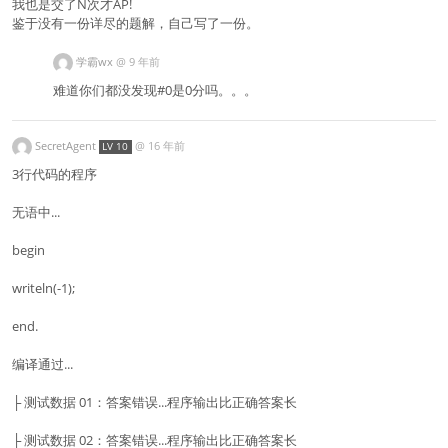
我也是交了N次才AP!
鉴于没有一份详尽的题解，自己写了一份。
学霸wx
@
9 年前
难道你们都没发现#0是0分吗。。。
SecretAgent
@
16 年前
LV 10
3行代码的程序
无语中...
begin
writeln(-1);
end.
编译通过...
├ 测试数据 01：答案错误...程序输出比正确答案长
├ 测试数据 02：答案错误...程序输出比正确答案长