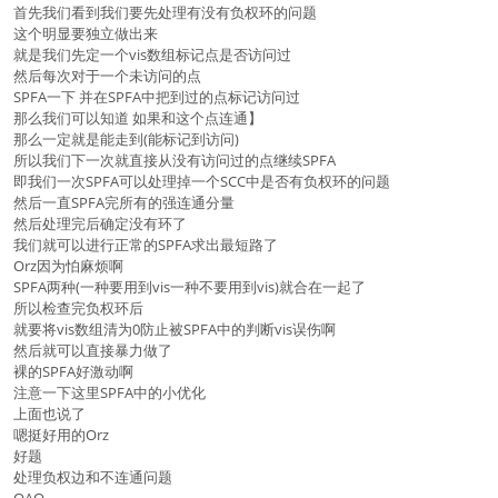
首先我们看到我们要先处理有没有负权环的问题
这个明显要独立做出来
就是我们先定一个vis数组标记点是否访问过
然后每次对于一个未访问的点
SPFA一下 并在SPFA中把到过的点标记访问过
那么我们可以知道 如果和这个点连通】
那么一定就是能走到(能标记到访问)
所以我们下一次就直接从没有访问过的点继续SPFA
即我们一次SPFA可以处理掉一个SCC中是否有负权环的问题
然后一直SPFA完所有的强连通分量
然后处理完后确定没有环了
我们就可以进行正常的SPFA求出最短路了
Orz因为怕麻烦啊
SPFA两种(一种要用到vis一种不要用到vis)就合在一起了
所以检查完负权环后
就要将vis数组清为0防止被SPFA中的判断vis误伤啊
然后就可以直接暴力做了
裸的SPFA好激动啊
注意一下这里SPFA中的小优化
上面也说了
嗯挺好用的Orz
好题
处理负权边和不连通问题
QAQ