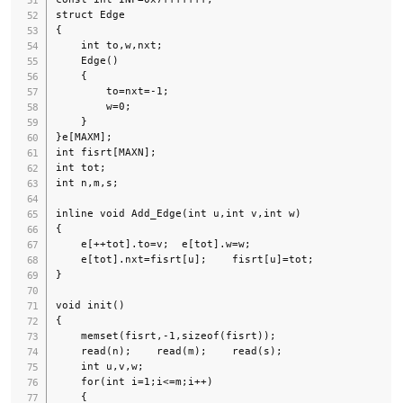
struct Edge

{

    int to,w,nxt;

    Edge()

    {

        to=nxt=-1;

        w=0;

    }

}e[MAXM];

int fisrt[MAXN];

int tot;

int n,m,s;

inline void Add_Edge(int u,int v,int w)

{

    e[++tot].to=v;  e[tot].w=w;

    e[tot].nxt=fisrt[u];    fisrt[u]=tot;

}

void init()

{

    memset(fisrt,-1,sizeof(fisrt));

    read(n);    read(m);    read(s);

    int u,v,w;

    for(int i=1;i<=m;i++)

    {
