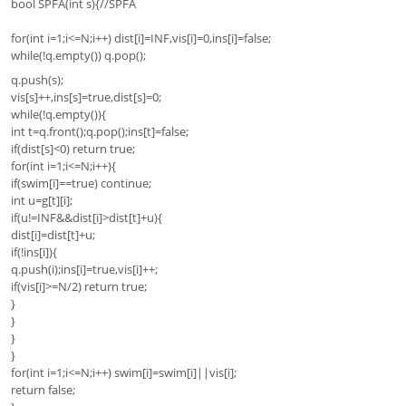
bool SPFA(int s){//SPFA
for(int i=1;i<=N;i++) dist[i]=INF,vis[i]=0,ins[i]=false;
while(!q.empty()) q.pop();
q.push(s);
vis[s]++,ins[s]=true,dist[s]=0;
while(!q.empty()){
int t=q.front();q.pop();ins[t]=false;
if(dist[s]<0) return true;
for(int i=1;i<=N;i++){
if(swim[i]==true) continue;
int u=g[t][i];
if(u!=INF&&dist[i]>dist[t]+u){
dist[i]=dist[t]+u;
if(!ins[i]){
q.push(i);ins[i]=true,vis[i]++;
if(vis[i]>=N/2) return true;
}
}
}
}
for(int i=1;i<=N;i++) swim[i]=swim[i]||vis[i];
return false;