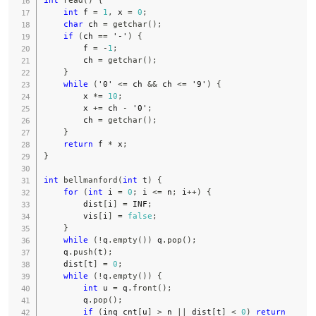
int
 f 
=
1
,
 x 
=
0
;
char
 ch 
=
getchar
(
)
;
if
(
ch 
==
'-'
)
{
        f 
=
-
1
;
        ch 
=
getchar
(
)
;
}
while
(
'0'
<=
 ch 
&&
 ch 
<=
'9'
)
{
        x 
*=
10
;
        x 
+=
 ch 
-
'0'
;
        ch 
=
getchar
(
)
;
}
return
 f 
*
 x
;
}
int
bellmanford
(
int
 t
)
{
for
(
int
 i 
=
0
;
 i 
<=
 n
;
 i
++
)
{
        dist
[
i
]
=
 INF
;
        vis
[
i
]
=
false
;
}
while
(
!
q
.
empty
(
)
)
 q
.
pop
(
)
;
    q
.
push
(
t
)
;
    dist
[
t
]
=
0
;
while
(
!
q
.
empty
(
)
)
{
int
 u 
=
 q
.
front
(
)
;
        q
.
pop
(
)
;
if
(
inq_cnt
[
u
]
>
 n 
||
 dist
[
t
]
<
0
)
return