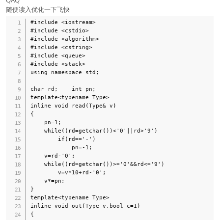
随便读入优化一下飞快
#include <iostream>

#include <cstdio>

#include <algorithm>

#include <cstring>

#include <queue>

#include <stack>

using namespace std;

char rd;    int pn;

template<typename Type>

inline void read(Type& v)

{

    pn=1;

    while((rd=getchar())<'0'||rd>'9')

        if(rd=='-')

            pn=-1;

    v=rd-'0';

    while((rd=getchar())>='0'&&rd<='9')

        v=v*10+rd-'0';

    v*=pn;

}

template<typename Type>

inline void out(Type v,bool c=1)

{
