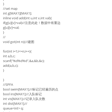
}
//set map
int g[MAX1][MAX1];
inline void add(int u,int v,int val){
if(g[u][v]>val)//注意此处！数据中有重边
g[u][v]=val;
}
//
void got(int n){//建图
for(int i=1;i<=n;i++){
int a,b,c;
scanf("%d%d%d",&a,&b,&c);
add(a,b,c);
}
}
//SPFA
bool swim[MAX1];//标记已经遍历的点
bool ins[MAX1];//入队标记
int vis[MAX1];//记录入队次数
int dist[MAX1];//
queue<int> q;