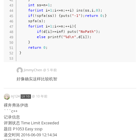
int
 ss
=
n
+
1
;
for
(
int
 i
=
1
;
i
<=
n
;
++
i
)
ins
(
ss
,
i
,
0
)
;
if
(
!
spfa
(
ss
)
)
{
puts
(
"-1"
)
;
return
0
;
}
spfa
(
s
)
;
for
(
int
 i
=
1
;
i
<=
n
;
++
i
)
{
if
(
d
[
i
]
>=
inf
)
puts
(
"NoPath"
)
;
else
printf
(
"%d\n"
,
d
[
i
]
)
;
}
return
0
;
}
JimmyChen
@
5 年前
好像确实这样比较机智
lrj124
@
10 年前
LV 10
裸奔弗洛伊德
```c++
记录信息
评测状态 Time Limit Exceeded
题目 P1053 Easy sssp
递交时间 2016-06-09 12:14:34