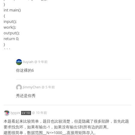
}
int main()
{
input();
work();
output();
return 0;
}
```
liuyiah
@
9 年前
你这裸的6
JimmyChen
@
5 年前
秀还是你秀
lyyyzx
@
10 年前
LV 10
本题看起来比较简单，题目也比较清楚，但是隐藏了很多陷阱，首先此题
要求找负环，如果有输出-1，如果没有输出S到所有边的距离。
建图很简单，数据范围__N<=1000__,直接用矩阵存入。