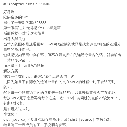
#7 Accepted 23ms 2.723MiB
好题啊
陷阱蛮多的Orz
提供了一些新的套路23333
第一眼看过去 觉得是个SPFA裸题啊
后面感觉不对 没这么简单
出题人黑良心
当输入的图不是连通图时，SPFA(s)能做的就只是找出源点s所在的连通分
量中的负环而已。
也就是说如果图中存在环，但不在源点所在的连通分量内的话，就会输出
一堆的NoPath，
而不是－1，从此WA没救。
解决方案：
添加一个数组vis，来确定某个点是否访问过
（因为如果不在源点的连通分量内的点在SPFA的过程中时不会访问到
的）。
然后每一个没有访问过的点都来一遍SPFA，以此来检查是否存在负环。
每次SPFA完了之后再将每个在这一次SPFA中 访问过的点的vis设为true，
判断的标准：
是否进入过队列。
小优化：
dist［source］< 0 那么就存在负环，因为dist［source］本来为0，
结果跑了一圈成负的了，那说明有负环。