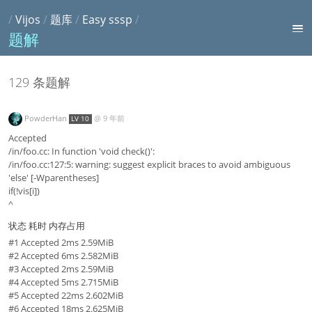
/
Vijos
/
题库
/
Easy sssp
/
题解
129 条题解
PowderHan
@
9 年前
LV 10
Accepted
/in/foo.cc: In function 'void check()':
/in/foo.cc:127:5: warning: suggest explicit braces to avoid ambiguous
'else' [-Wparentheses]
if(!vis[i])
^
状态 耗时 内存占用
#1 Accepted 2ms 2.59MiB
#2 Accepted 6ms 2.582MiB
#3 Accepted 2ms 2.59MiB
#4 Accepted 5ms 2.715MiB
#5 Accepted 22ms 2.602MiB
#6 Accepted 18ms 2.625MiB