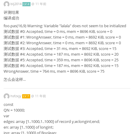
blj2014
@
11 年前
LV 4
评测结果
编译成功
foo.pas(16,9) Warning: Variable "lalala" does not seem to be initialized
测试数据 #0: Accepted, time = 0 ms, mem = 8696 KiB, score = 0
测试数据 #1: WrongAnswer, time = 0 ms, mem = 8692 KiB, score = 0
测试数据 #2: WrongAnswer, time = 0 ms, mem = 8692 KiB, score = 0
测试数据 #3: Accepted, time = 31 ms, mem = 8692 KiB, score = 15
测试数据 #4: Accepted, time = 187 ms, mem = 8692 KiB, score = 20
测试数据 #5: Accepted, time = 359 ms, mem = 8696 KiB, score = 25
测试数据 #6: Accepted, time = 187 ms, mem = 8692 KiB, score = 15
WrongAnswer, time = 764 ms, mem = 8696 KiB, score = 75
怎么会这样...
hsfzxjy
@
11 年前
LV 7
const
QN = 10000;
var
edges: array [1..1000,1..1000] of record y,w:longint;end;
en: array [1..1000] of longint;
inq: array [1..1000] of Boolean;