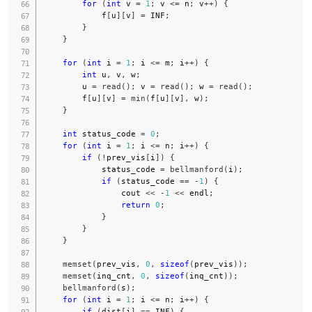
for
(
int
 v 
=
1
;
 v 
<=
 n
;
 v
++
)
{
            f
[
u
]
[
v
]
=
 INF
;
}
}
for
(
int
 i 
=
1
;
 i 
<=
 m
;
 i
++
)
{
int
 u
,
 v
,
 w
;
        u 
=
read
(
)
;
 v 
=
read
(
)
;
 w 
=
read
(
)
;
        f
[
u
]
[
v
]
=
min
(
f
[
u
]
[
v
]
,
 w
)
;
}
int
 status_code 
=
0
;
for
(
int
 i 
=
1
;
 i 
<=
 n
;
 i
++
)
{
if
(
!
prev_vis
[
i
]
)
{
            status_code 
=
bellmanford
(
i
)
;
if
(
status_code 
==
-
1
)
{
                cout 
<<
-
1
<<
 endl
;
return
0
;
}
}
}
memset
(
prev_vis
,
0
,
sizeof
(
prev_vis
)
)
;
memset
(
inq_cnt
,
0
,
sizeof
(
inq_cnt
)
)
;
bellmanford
(
s
)
;
for
(
int
 i 
=
1
;
 i 
<=
 n
;
 i
++
)
{
if
(
dist
[
i
]
==
 INF
)
{