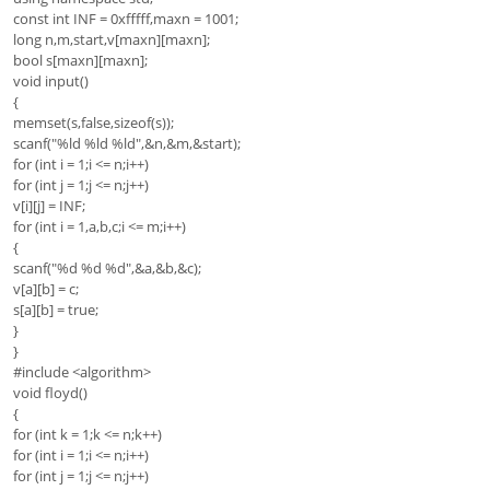
const int INF = 0xfffff,maxn = 1001;
long n,m,start,v[maxn][maxn];
bool s[maxn][maxn];
void input()
{
memset(s,false,sizeof(s));
scanf("%ld %ld %ld",&n,&m,&start);
for (int i = 1;i <= n;i++)
for (int j = 1;j <= n;j++)
v[i][j] = INF;
for (int i = 1,a,b,c;i <= m;i++)
{
scanf("%d %d %d",&a,&b,&c);
v[a][b] = c;
s[a][b] = true;
}
}
#include <algorithm>
void floyd()
{
for (int k = 1;k <= n;k++)
for (int i = 1;i <= n;i++)
for (int j = 1;j <= n;j++)