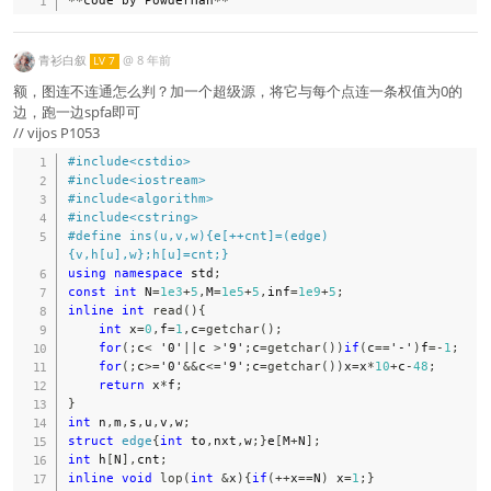
青衫白叙
@
8 年前
LV 7
额，图连不连通怎么判？加一个超级源，将它与每个点连一条权值为0的
边，跑一边spfa即可
// vijos P1053
#
include
<cstdio>
#
include
<iostream>
#
include
<algorithm>
#
include
<cstring>
#
define
ins
(
u
,
v
,
w
)
{
e
[
++
cnt
]
=
(
edge
)
{
v
,
h
[
u
]
,
w
}
;
h
[
u
]
=
cnt
;
}
using
namespace
 std
;
const
int
 N
=
1e3
+
5
,
M
=
1e5
+
5
,
inf
=
1e9
+
5
;
inline
int
read
(
)
{
int
 x
=
0
,
f
=
1
,
c
=
getchar
(
)
;
for
(
;
c
<
'0'
||
c 
>
'9'
;
c
=
getchar
(
)
)
if
(
c
==
'-'
)
f
=
-
1
;
for
(
;
c
>=
'0'
&&
c
<=
'9'
;
c
=
getchar
(
)
)
x
=
x
*
10
+
c
-
48
;
return
 x
*
f
;
}
int
 n
,
m
,
s
,
u
,
v
,
w
;
struct
edge
{
int
 to
,
nxt
,
w
;
}
e
[
M
+
N
]
;
int
 h
[
N
]
,
cnt
;
inline
void
lop
(
int
&
x
)
{
if
(
++
x
==
N
)
 x
=
1
;
}