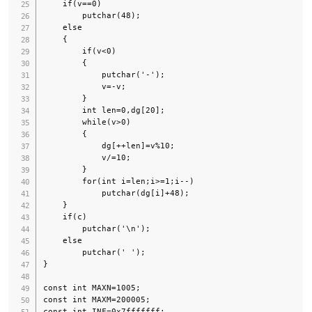
    if(v==0)

        putchar(48);

    else  

    {

        if(v<0)

        {

            putchar('-');

            v=-v;

        }

        int len=0,dg[20];  

        while(v>0)

        {

            dg[++len]=v%10;

            v/=10;

        }  

        for(int i=len;i>=1;i--)

            putchar(dg[i]+48);  

    }

    if(c)

        putchar('\n');

    else

        putchar(' ');

}

const int MAXN=1005;

const int MAXM=200005;

const int INF=0x7fffffff;
