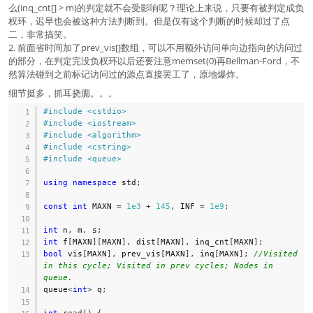
么(inq_cnt[] > m)的判定就不会受影响呢？理论上来说，只要有被判定成负
权环，迟早也会被这种方法判断到。但是仅有这个判断的时候却过了点
二，非常搞笑。
2. 前面省时间加了prev_vis[]数组，可以不用额外访问单向边指向的访问过
的部分，在判定完没负权环以后还要注意memset(0)再Bellman-Ford，不
然算法碰到之前标记访问过的源点直接罢工了，原地爆炸。
细节挺多，抓耳挠腮。。。
#
include
<cstdio>
#
include
<iostream>
#
include
<algorithm>
#
include
<cstring>
#
include
<queue>
using
namespace
 std
;
const
int
 MAXN 
=
1e3
+
145
,
 INF 
=
1e9
;
int
 n
,
 m
,
 s
;
int
 f
[
MAXN
]
[
MAXN
]
,
 dist
[
MAXN
]
,
 inq_cnt
[
MAXN
]
;
bool
 vis
[
MAXN
]
,
 prev_vis
[
MAXN
]
,
 inq
[
MAXN
]
;
//Visited 
in this cycle; Visited in prev cycles; Nodes in 
queue.
queue
<
int
>
 q
;
int
read
(
)
{