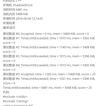
代码语言 C++
评测机 ShadowShore
消耗时间 6481 ms
消耗内存 5408 KiB
评测时间 2016-06-09 12:14:41
评测结果
编译成功
测试数据 #0: Accepted, time = 0 ms, mem = 5404 KiB, score = 0
测试数据 #1: TimeLimitExceeded, time = 1015 ms, mem = 5392 KiB,
score = 0
测试数据 #2: TimeLimitExceeded, time = 1140 ms, mem = 5408 KiB,
score = 0
测试数据 #3: TimeLimitExceeded, time = 1015 ms, mem = 5396 KiB,
score = 0
测试数据 #4: TimeLimitExceeded, time = 1015 ms, mem = 5392 KiB,
score = 0
测试数据 #5: Accepted, time = 1265 ms, mem = 5408 KiB, score = 25
测试数据 #6: TimeLimitExceeded, time = 1031 ms, mem = 5396 KiB,
score = 0
TimeLimitExceeded, time = 6481 ms, mem = 5408 KiB, score = 25
代码
#include <cstdio>
#include <cstring>
using namespace std;