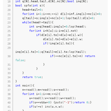
int
 q
[
N
]
,
head
,
tail
,
d
[
N
]
,
nc
[
N
]
;
bool
 inq
[
N
]
;
bool
spfa
(
int
 s
)
{
    head
=
tail
=
0
;
for
(
int
 i
=
1
;
i
<=
n
;
++
i
)
 d
[
i
]
=
inf
,
inq
[
i
]
=
nc
[
i
]
=
0
;
    q
[
tail
]
=
s
;
inq
[
s
]
=
nc
[
s
]
=
1
;
lop
(
tail
)
;
d
[
s
]
=
0
;
while
(
head
!=
tail
)
{
int
 u
=
q
[
head
]
;
inq
[
u
]
=
0
;
lop
(
head
)
;
for
(
int
 i
=
h
[
u
]
;
i
;
i
=
e
[
i
]
.
nxt
)
if
(
d
[
e
[
i
]
.
to
]
>
d
[
u
]
+
e
[
i
]
.
w
)
{
                d
[
e
[
i
]
.
to
]
=
d
[
u
]
+
e
[
i
]
.
w
;
if
(
!
inq
[
e
[
i
]
.
to
]
)
{
inq
[
e
[
i
]
.
to
]
=
1
;
q
[
tail
]
=
e
[
i
]
.
to
;
lop
(
tail
)
;
if
(
++
nc
[
e
[
i
]
.
to
]
>
n
)
return
false
;
}
}
}
return
true
;
}
int
main
(
)
{
    n
=
read
(
)
;
m
=
read
(
)
;
s
=
read
(
)
;
for
(
int
 i
=
1
;
i
<=
m
;
++
i
)
{
        u
=
read
(
)
;
v
=
read
(
)
;
w
=
read
(
)
;
if
(
u
==
v
&&
w
<
0
)
{
puts
(
"-1"
)
;
return
0
;
}
if
(
u
!=
v
)
ins
(
u
,
v
,
w
)
;
}