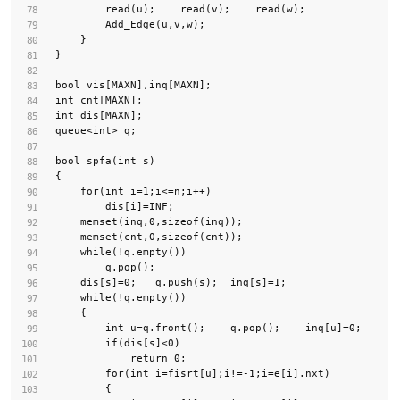
        read(u);    read(v);    read(w);

        Add_Edge(u,v,w);

    }

}

bool vis[MAXN],inq[MAXN];

int cnt[MAXN];

int dis[MAXN];

queue<int> q;

bool spfa(int s)

{

    for(int i=1;i<=n;i++)

        dis[i]=INF;

    memset(inq,0,sizeof(inq));

    memset(cnt,0,sizeof(cnt));

    while(!q.empty())

        q.pop();

    dis[s]=0;   q.push(s);  inq[s]=1;

    while(!q.empty())

    {

        int u=q.front();    q.pop();    inq[u]=0;

        if(dis[s]<0)

            return 0;

        for(int i=fisrt[u];i!=-1;i=e[i].nxt)

        {
