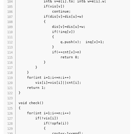
            int& v=e[i].to; int& w=e[i].w;

            if(vis[v])

                continue;

            if(dis[v]>dis[u]+w)

            {

                dis[v]=dis[u]+w;

                if(!inq[v])

                {

                    q.push(v);  inq[v]=1;

                }

                if(++cnt[v]>n)

                    return 0;

            }

        }

    }

    for(int i=1;i<=n;i++)

        vis[i]=vis[i]||cnt[i];

    return 1;

}

void check()

{

    for(int i=1;i<=n;i++)

        if(!vis[i])

            if(!spfa(i))

            {

                cout<<-1<<endl;
