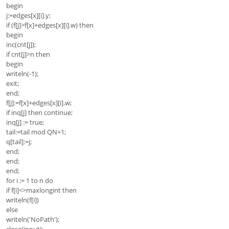
begin
j:=edges[x][i].y;
if (f[j]>f[x]+edges[x][i].w) then
begin
inc(cnt[j]);
if cnt[j]>n then
begin
writeln(-1);
exit;
end;
f[j]:=f[x]+edges[x][i].w;
if inq[j] then continue;
inq[j] := true;
tail:=tail mod QN+1;
q[tail]:=j;
end;
end;
end;
for i := 1 to n do
if f[i]<>maxlongint then
writeln(f[i])
else
writeln('NoPath');