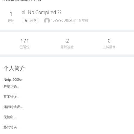
all No Compiled ??
1
1oVe YoU疾风
@
16 年前
分享
评论
171
-2
0
已通过
题解被赞
上传题目
个人简介
Noip_2009er
答案正确...
答案错误...
运行时错误...
无输出...
格式错误...