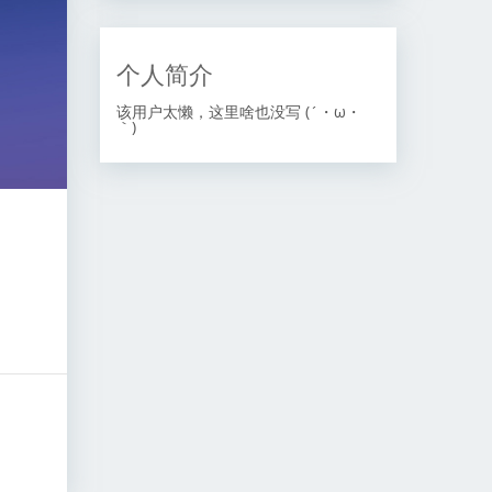
个人简介
该用户太懒，这里啥也没写 (´・ω・
｀)