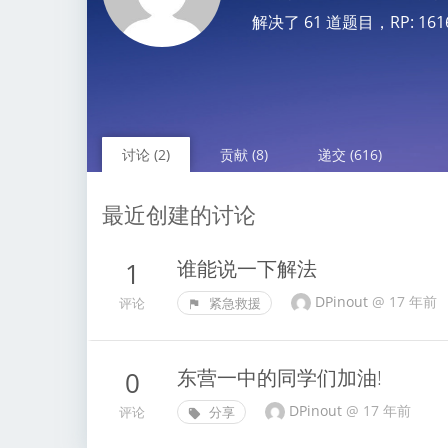
解决了 61 道题目，RP: 1616.1
讨论 (2)
贡献 (8)
递交 (616)
最近创建的讨论
谁能说一下解法
1
DPinout
@
17 年前
评论
紧急救援
东营一中的同学们加油!
0
DPinout
@
17 年前
评论
分享