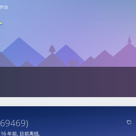
作业
 69469)
于
16 年前
, 目前离线.