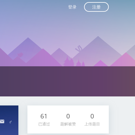
注册
登录
61
0
0
♂
已通过
题解被赞
上传题目