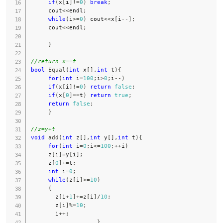
if
(
x
[
i
]
!=
0
)
break
;
     cout
<<
endl
;
while
(
i
>=
0
)
 cout
<<
x
[
i
--
]
;
     cout
<<
endl
;
}
//return x==t
bool
Equal
(
int
 x
[
]
,
int
 t
)
{
for
(
int
 i
=
100
;
i
>
0
;
i
--
)
if
(
x
[
i
]
!=
0
)
return
false
;
if
(
x
[
0
]
==
t
)
return
true
;
return
false
;
}
//z=y+t
void
add
(
int
 z
[
]
,
int
 y
[
]
,
int
 t
)
{
for
(
int
 i
=
0
;
i
<=
100
;
++
i
)
     z
[
i
]
=
y
[
i
]
;
     z
[
0
]
+=
t
;
int
 i
=
0
;
while
(
z
[
i
]
>=
10
)
{
       z
[
i
+
1
]
+=
z
[
i
]
/
10
;
       z
[
i
]
%=
10
;
       i
++
;
}