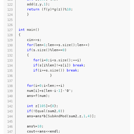
add
(
z
,
y
,
1
)
;
return
(
f
(
y
)
*
g
(
z
)
)
%
10
;
}
int
main
(
)
{
    cin
>>
s
;
for
(
len
=
1
;
len
<=
s
.
size
(
)
;
len
++
)
if
(
s
.
size
(
)
%
len
==
0
)
{
for
(
i
=
0
;
i
<
s
.
size
(
)
;
++
i
)
if
(
s
[
i
%
len
]
!=
s
[
i
]
)
break
;
if
(
i
>=
s
.
size
(
)
)
break
;
}
for
(
i
=
0
;
i
<
len
;
++
i
)
    num
[
i
]
=
s
[
len
-
i
-
1
]
-
'0'
;
    ans
=
f
(
num
)
;
int
 z
[
105
]
=
{
0
}
;
if
(
!
Equal
(
sum2
,
0
)
)
    ans
=
ans
*
b
[
SubAndMod
(
sum2
,
z
,
1
,
4
)
]
;
    ans
%=
10
;
    cout
<<
ans
<<
endl
;