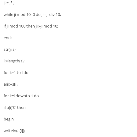
ji:=ji*i;
while ji mod 10=0 do ji:=ji div 10;
if ji mod 100 then ji:=ji mod 10;
end;
str(ji,s);
l:=length(s);
for i:=1 to l do
a[i]:=s[i];
for i:=l downto 1 do
if a[i]'0' then
begin
writeln(a[i]);