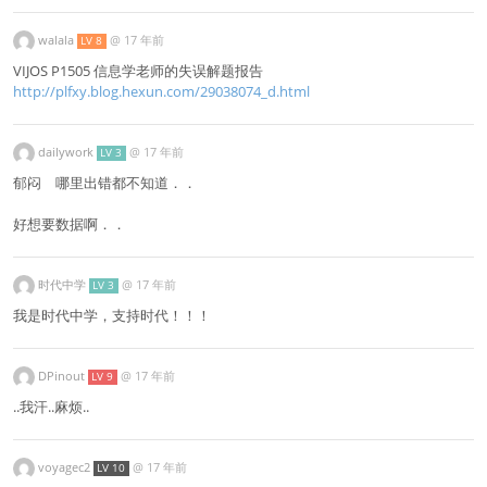
walala
@
17 年前
LV 8
VIJOS P1505 信息学老师的失误解题报告
http://plfxy.blog.hexun.com/29038074_d.html
dailywork
@
17 年前
LV 3
郁闷 哪里出错都不知道．．
好想要数据啊．．
时代中学
@
17 年前
LV 3
我是时代中学，支持时代！！！
DPinout
@
17 年前
LV 9
..我汗..麻烦..
voyagec2
@
17 年前
LV 10