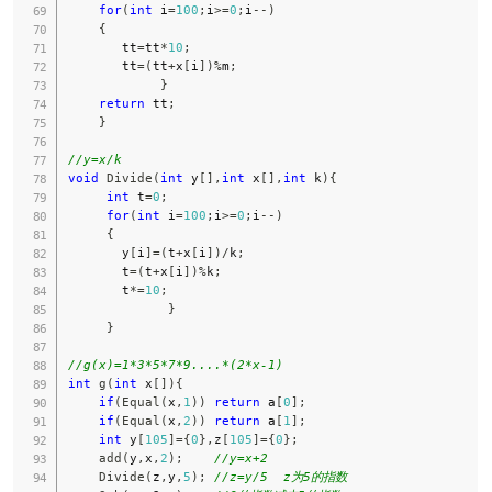
for
(
int
 i
=
100
;
i
>=
0
;
i
--
)
{
       tt
=
tt
*
10
;
       tt
=
(
tt
+
x
[
i
]
)
%
m
;
}
return
 tt
;
}
//y=x/k
void
Divide
(
int
 y
[
]
,
int
 x
[
]
,
int
 k
)
{
int
 t
=
0
;
for
(
int
 i
=
100
;
i
>=
0
;
i
--
)
{
       y
[
i
]
=
(
t
+
x
[
i
]
)
/
k
;
       t
=
(
t
+
x
[
i
]
)
%
k
;
       t
*=
10
;
}
}
//g(x)=1*3*5*7*9....*(2*x-1)
int
g
(
int
 x
[
]
)
{
if
(
Equal
(
x
,
1
)
)
return
 a
[
0
]
;
if
(
Equal
(
x
,
2
)
)
return
 a
[
1
]
;
int
 y
[
105
]
=
{
0
}
,
z
[
105
]
=
{
0
}
;
add
(
y
,
x
,
2
)
;
//y=x+2
Divide
(
z
,
y
,
5
)
;
//z=y/5  z为5的指数