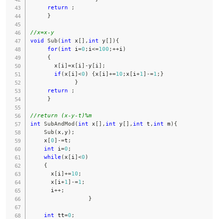
return
;
}
//x=x-y
void
Sub
(
int
 x
[
]
,
int
 y
[
]
)
{
for
(
int
 i
=
0
;
i
<=
100
;
++
i
)
{
       x
[
i
]
=
x
[
i
]
-
y
[
i
]
;
if
(
x
[
i
]
<
0
)
{
x
[
i
]
+=
10
;
x
[
i
+
1
]
-=
1
;
}
}
return
;
}
//return (x-y-t)%m
int
SubAndMod
(
int
 x
[
]
,
int
 y
[
]
,
int
 t
,
int
 m
)
{
Sub
(
x
,
y
)
;
    x
[
0
]
-=
t
;
int
 i
=
0
;
while
(
x
[
i
]
<
0
)
{
      x
[
i
]
+=
10
;
      x
[
i
+
1
]
-=
1
;
      i
++
;
}
int
 tt
=
0
;