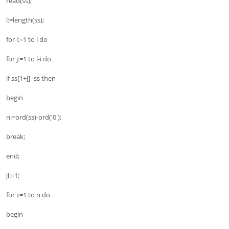
read(ss);
l:=length(ss);
for i:=1 to l do
for j:=1 to l-i do
if ss[1+j]=ss then
begin
n:=ord(ss)-ord('0');
break;
end;
ji:=1;
for i:=1 to n do
begin