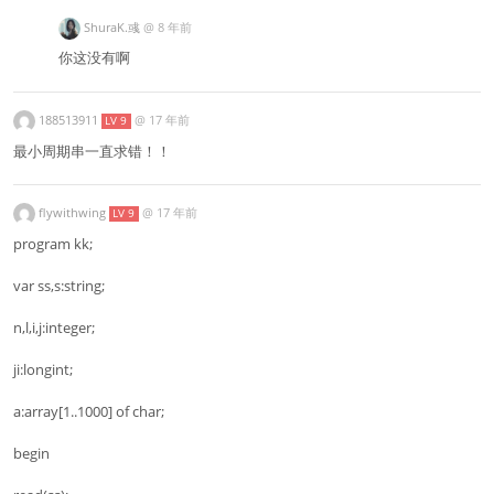
ShuraK.彧
@
8 年前
你这没有啊
188513911
@
17 年前
LV 9
最小周期串一直求错！！
flywithwing
@
17 年前
LV 9
program kk;
var ss,s:string;
n,l,i,j:integer;
ji:longint;
a:array[1..1000] of char;
begin