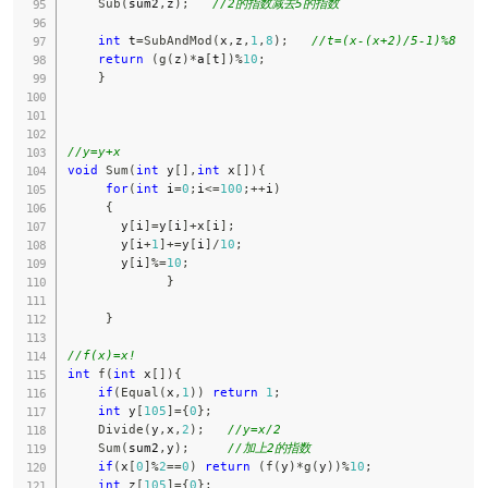
Sub
(
sum2
,
z
)
;
//2的指数减去5的指数
int
 t
=
SubAndMod
(
x
,
z
,
1
,
8
)
;
//t=(x-(x+2)/5-1)%8
return
(
g
(
z
)
*
a
[
t
]
)
%
10
;
}
//y=y+x
void
Sum
(
int
 y
[
]
,
int
 x
[
]
)
{
for
(
int
 i
=
0
;
i
<=
100
;
++
i
)
{
       y
[
i
]
=
y
[
i
]
+
x
[
i
]
;
       y
[
i
+
1
]
+=
y
[
i
]
/
10
;
       y
[
i
]
%=
10
;
}
}
//f(x)=x!
int
f
(
int
 x
[
]
)
{
if
(
Equal
(
x
,
1
)
)
return
1
;
int
 y
[
105
]
=
{
0
}
;
Divide
(
y
,
x
,
2
)
;
//y=x/2
Sum
(
sum2
,
y
)
;
//加上2的指数
if
(
x
[
0
]
%
2
==
0
)
return
(
f
(
y
)
*
g
(
y
)
)
%
10
;
int
 z
[
105
]
=
{
0
}
;