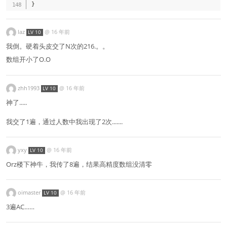
}
laz
@
16 年前
LV 10
我倒。硬着头皮交了N次的216.。。
数组开小了O.O
zhh1993
@
16 年前
LV 10
神了.....
我交了1遍，通过人数中我出现了2次.......
yxy
@
16 年前
LV 10
Orz楼下神牛，我传了8遍，结果高精度数组没清零
oimaster
@
16 年前
LV 10
3遍AC……