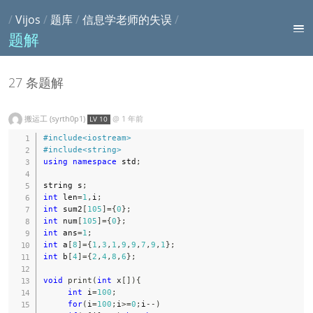
/
Vijos
/
题库
/
信息学老师的失误
/
题解
27 条题解
搬运工 (syrth0p1)
@
1 年前
LV 10
#
include
<iostream>
#
include
<string>
using
namespace
 std
;
string s
;
int
 len
=
1
,
i
;
int
 sum2
[
105
]
=
{
0
}
;
int
 num
[
105
]
=
{
0
}
;
int
 ans
=
1
;
int
 a
[
8
]
=
{
1
,
3
,
1
,
9
,
9
,
7
,
9
,
1
}
;
int
 b
[
4
]
=
{
2
,
4
,
8
,
6
}
;
void
print
(
int
 x
[
]
)
{
int
 i
=
100
;
for
(
i
=
100
;
i
>=
0
;
i
--
)