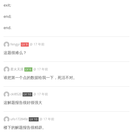
exit;
end;
end.
fengyi
@
17 年前
LV 9
这题很难么？
星火天涯
@
17 年前
LV 6
谁把第一个点的数据给我一下，死活不对。
ckl8520
@
17 年前
LV 10
这解题报告很好很强大
ufo172849z
@
17 年前
LV 10
楼下的解题报告很精辟。