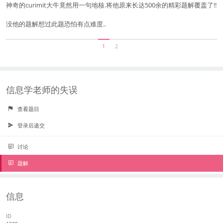
神奇的curimit大牛竟然用一句地核.将他原来长达500余的精彩题解覆盖了!!
没他的题解想过此题恐怕有点难度..
1
2
信息学老师的失误
查看题目
登录后递交
讨论
题解
信息
ID