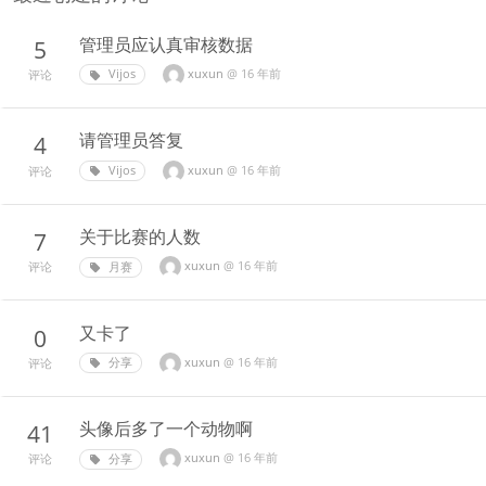
管理员应认真审核数据
5
xuxun
@
16 年前
Vijos
评论
请管理员答复
4
xuxun
@
16 年前
Vijos
评论
关于比赛的人数
7
xuxun
@
16 年前
月赛
评论
又卡了
0
xuxun
@
16 年前
分享
评论
头像后多了一个动物啊
41
xuxun
@
16 年前
分享
评论