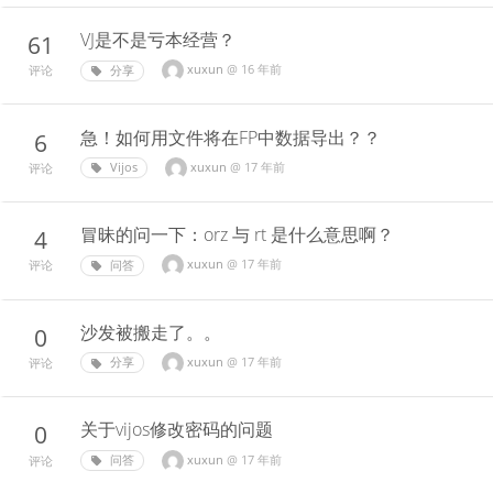
VJ是不是亏本经营？
61
xuxun
@
16 年前
分享
评论
急！如何用文件将在FP中数据导出？？
6
xuxun
@
17 年前
Vijos
评论
冒昧的问一下：orz 与 rt 是什么意思啊？
4
xuxun
@
17 年前
问答
评论
沙发被搬走了。。
0
xuxun
@
17 年前
分享
评论
关于vijos修改密码的问题
0
xuxun
@
17 年前
问答
评论