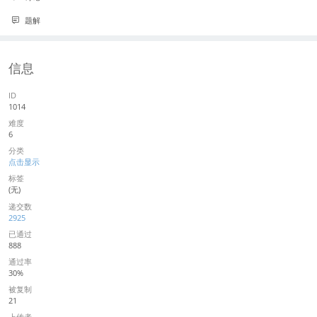
题解
信息
ID
1014
难度
6
分类
点击显示
标签
(无)
递交数
2925
已通过
888
通过率
30%
被复制
21
上传者