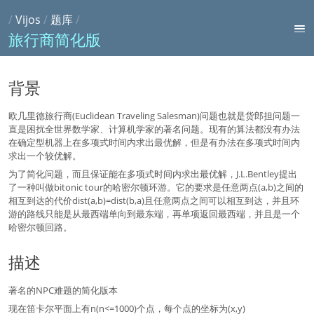
/
Vijos
/
题库
/
旅行商简化版
背景
欧几里德旅行商(Euclidean Traveling Salesman)问题也就是货郎担问题一
直是困扰全世界数学家、计算机学家的著名问题。现有的算法都没有办法
在确定型机器上在多项式时间内求出最优解，但是有办法在多项式时间内
求出一个较优解。
为了简化问题，而且保证能在多项式时间内求出最优解，J.L.Bentley提出
了一种叫做bitonic tour的哈密尔顿环游。它的要求是任意两点(a,b)之间的
相互到达的代价dist(a,b)=dist(b,a)且任意两点之间可以相互到达，并且环
游的路线只能是从最西端单向到最东端，再单项返回最西端，并且是一个
哈密尔顿回路。
描述
著名的NPC难题的简化版本
现在笛卡尔平面上有n(n<=1000)个点，每个点的坐标为(x,y)