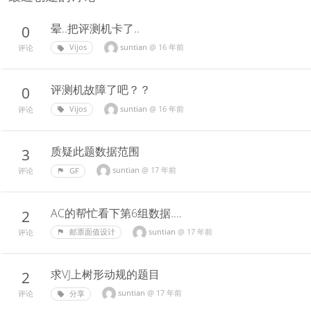
晕..把评测机卡了..
0
suntian
@
16 年前
Vijos
评论
评测机故障了吧？？
0
suntian
@
16 年前
Vijos
评论
质疑此题数据范围
3
suntian
@
17 年前
GF
评论
AC的帮忙看下第6组数据....
2
suntian
@
17 年前
邮票面值设计
评论
求VJ上树形动规的题目
2
suntian
@
17 年前
分享
评论