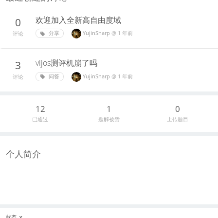
欢迎加入全新高自由度域
0
YujinSharp
@
1 年前
分享
评论
vijos测评机崩了吗
3
YujinSharp
@
1 年前
问答
评论
12
1
0
已通过
题解被赞
上传题目
个人简介
状态