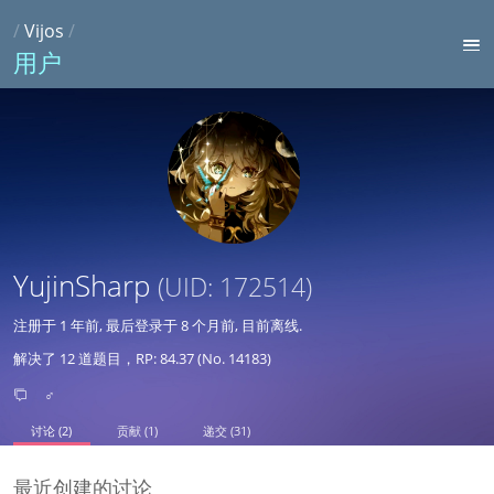
/
Vijos
/
用户
YujinSharp
(UID: 172514)
注册于
1 年前
, 最后登录于
8 个月前
, 目前离线.
解决了 12 道题目，RP: 84.37 (No. 14183)
♂
讨论 (2)
贡献 (1)
递交 (31)
最近创建的讨论