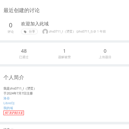
最近创建的讨论
欢迎加入此域
0
zhs0711_l（勥烎） (zhs0711_l)
@
1 年前
分享
评论
48
1
0
已通过
题解被赞
上传题目
个人简介
我是zhs0711_l（勥烎）
于2024年7月7日注册
洛谷
LibreOJ
我的域
\
S
U
R
P
R
I
S
E
c
o
l
o