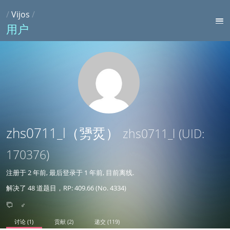
/
Vijos
/
用户
zhs0711_l（勥烎）
zhs0711_l
(UID:
170376)
注册于
2 年前
, 最后登录于
1 年前
, 目前离线.
解决了 48 道题目，RP: 409.66 (No. 4334)
♂
讨论 (1)
贡献 (2)
递交 (119)