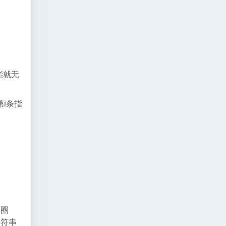
能就无
i条指
向圈
字符串