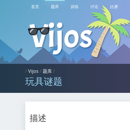
首页
题库
训练
讨论
比赛
/
Vijos
/
题库
/
玩具谜题
描述