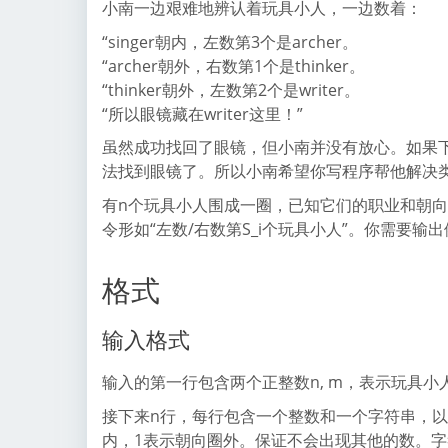
小南一边艰难地辨认着玩具小人，一边数着：
“singer朝内，左数第3个是archer。
“archer朝外，右数第1个是thinker。
“thinker朝外，左数第2个是writer。
“所以眼镜藏在writer这里！”
虽然成功找回了眼镜，但小南并没有放心。如果
法找到眼镜了。所以小南希望你写程序帮他解决
有n个玩具小人围成一圈，已知它们的职业和朝向
令形如“左数/右数第S_i个玩具小人”。你需要
格式
输入格式
输入的第一行包含两个正整数n, m，表示玩具
接下来n行，每行包含一个整数和一个字符串，
内，1表示朝向圈外。保证不会出现其他的数。字