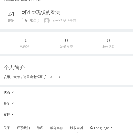
对Vijos现状的看法
24
flyjack3
@
3 年前
建议
评论
10
0
0
已通过
题解被赞
上传题目
个人简介
该用户太懒，这里啥也没写 (´・ω・｀)
状态
开发
支持
关于
联系我们
隐私
服务条款
版权申诉
Language