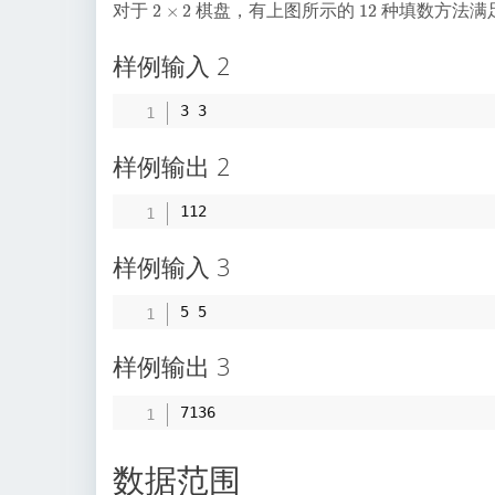
2
1
对于
棋盘，有上图所示的
种填数方法满
2
×
2
1
2
\
2
ti
样例输入 2
m
es
2
样例输出 2
样例输入 3
样例输出 3
数据范围