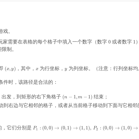
游戏。
0
1
玩家需要在表格的每个格子中填入一个数字（数字
或者数字
0
1
些限制。
即
，其中，
为行坐标，
为列坐标。（注意：行列坐标
(
(
,
)
x
y
x
y
x
y
x
,
条件时，该路径是合法的：
y
)
出发，到矩形的右下角格子
结束；
)
(
(
−
1
,
−
1
)
n
m
n
动到右边与它相邻的格子，或者从当前格子移动到下面与它相邻
-
1,
m
-
P
的，它们分别是
:
(
0
,
0
)
→
(
0
,
1
)
→
(
1
,
1
)
,
:
(
0
,
0
)
→
(
1
,
0
)
→
P
P
1
2
1
_
)
1