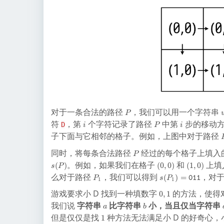
P
对于一条合法的路径
，我们可以用一个字符串
P
i
P
i
符
，第
个字符记录了路径
中第
步的移动
D
i
P
i
子下面与它相邻的格子。例如，上图中对于路径
P
同时，将每条合法路径
经过的每个格子上填入
P
(
(
。例如，如果我们在格子
和
上填
(
)
(
0
,
0
)
(
1
,
0
)
s
P
0
1
P
s(
么对于路径
，我们可以得到
，对
(
)
=
P
s
P
011
1
1
,
,
_
P
0
0
0
游戏要求小 D 找到一种填数字
的方法，使得
0
,
1
1
_
)
)
,
1
a
b
我们说
字符串
比字符串
小，当且仅当字符串
a
b
1
)
1
但是仅仅是找
种方法无法满足小 D 的好奇心，小
1
=