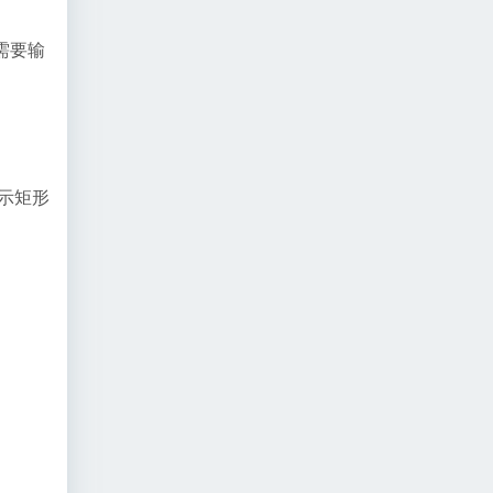
需要输
示矩形