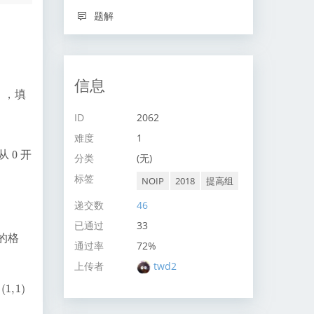
题解
信息
），填
ID
2062
难度
1
均从
开
0
0
分类
(无)
标签
NOIP
2018
提高组
递交数
46
已通过
33
的格
通过率
72%
上传者
twd2
(
1
,
1
)