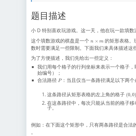
题目描述
小 D 特别喜欢玩游戏。这一天，他在玩一款填数
n
这个填数游戏的棋盘是一个
的矩形表格。
×
n
m
\
数时需要满足一些限制。下面我们来具体描述这
ti
m
为了方便描述，我们先给出一些定义：
es
我们用每个格子的行列坐标来表示一个格子，
m
始编号）；
合法路径
：当且仅当一条路径满足以下两个
P
P
这条路径从矩形表格的左上角的格子
(
(
0
,
0
0
在这条路径中，每次只能从当前的格子移
,
子。
0
)
例如：在下面这个矩形中，只有两条路径是合法
。