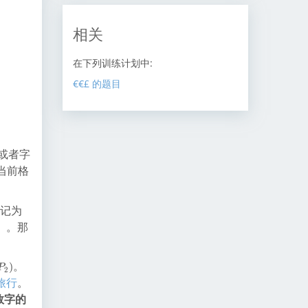
相关
在下列训练计划中:
€€£ 的题目
或者字
当前格
s
记为
(
）。那
P
)
。
)
P
2
：旅行
。
数字的