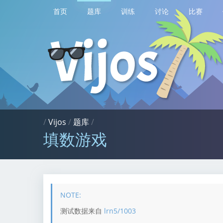
首页
题库
训练
讨论
比赛
/
Vijos
/
题库
/
填数游戏
测试数据来自
lrn5/1003