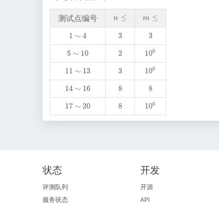
测试点编号
n
≤
m
≤
n
m
\
\l
1
1
∼
4
3
3
3
3
l
e
\
e
6
5
5
∼
1
0
2
2
1
1
0
si
\
0
m
6
1
1
1
∼
1
3
3
3
1
1
0
si
^
4
1
0
m
6
1
1
4
∼
1
6
8
8
8
8
\
^
1
4
si
6
0
6
1
1
7
∼
2
0
8
8
1
1
0
\
m
7
0
si
1
\
^
m
3
si
6
1
m
6
2
0
状态
开发
评测队列
开源
服务状态
API