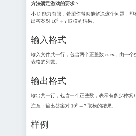
方法满足游戏的要求
？
\
t
小 D 能力有限，希望你帮助他解决这个问题，
e
1
出答案对
取模的结果。
9
1
0
+
7
x
0
tt
^
t
输入格式
9
{
+
0
7
1
n,
输入文件共一行，包含两个正整数
，由一个
,
n
m
1
m
表格的列数。
}
输出格式
输出共一行，包含一个正整数，表示有多少种填
,
1
注意：输出答案对
取模的结果。
9
1
0
+
7
0
^
样例
9
+
7