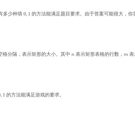
P
x
x
P
1
1
\
_
tt
tt
_
)
)
t
0
即有多少种填
的方法能满足题目要求。由于答案可能很大，你
2
0
,
1
t
t
2
\
\
e
,
:
{
{
g
le
x
1
(
R
D
t
s
tt
0
D
R
w
(
t
,
}
}
(
P
{
0
P
_
0
)
_
2
0
n
m
\
空格分隔，表示矩形的大小。其中
表示矩形表格的行数，
表
2
)
n
m
1
t
)
}
o
(
1
,
0
)
0
的方法能满足游戏的要求。
0
,
1
\
t
1
o
(
1
,
1