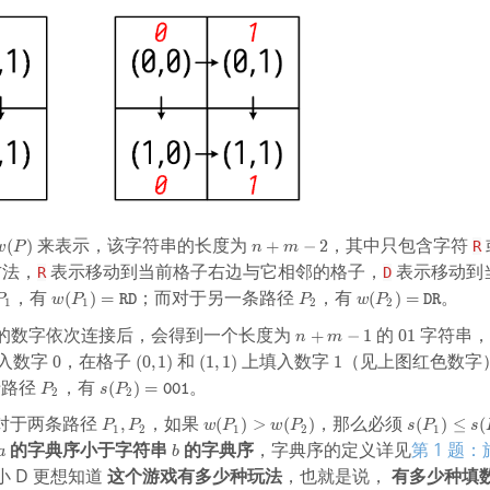
:
(
0
,
0
)
\
t
o
(
0
w
n
来表示，该字符串的长度为
，其中只包含字符
(
)
+
−
2
R
,
w
P
n
m
(
+
1
方法，
表示移动到当前格子右边与它相邻的格子，
表示移动到
R
D
P
m
)
P
w
P
w
，有
；而对于另一条路径
，有
。
(
)
=
(
)
=
P
w
P
RD
P
w
P
DR
)
-2
1
1
2
2
\
_
(
_
(
t
n
0
的数字依次连接后，会得到一个长度为
的
字符串，
+
−
1
0
1
1
P
2
P
n
m
o
+
1
_
_
0
(
(
1
入数字
，在格子
和
上填入数字
（见上图红色数字
0
(
0
,
1
)
(
1
,
1
)
1
(
m
1
2
0
1
P
s(
于路径
，有
。
(
)
=
P
s
P
001
1
-1
2
2
)
)
,
,
_
P
,
=
=
1
1
P
w
s
对于两条路径
，如果
，那么必须
,
(
)
>
(
)
(
)
≤
(
2
_
P
P
w
P
w
P
s
P
s
1
2
1
2
1
1
\
\
)
)
_
(
(
2
a
b
的字典序小于字符串
的字典序
，字典序的定义详见
第 1 题
a
b
),
t
t
1
P
P
)
 D 更想知道
这个游戏有多少种玩法
，也就是说，
有多少种填
\
e
e
,
_
_
=