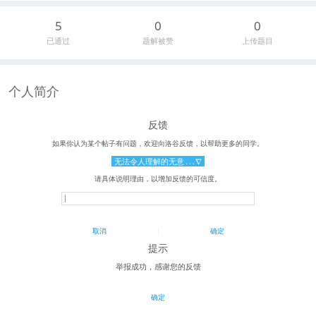
5
0
0
已通过
题解被赞
上传题目
个人简介
反馈
\large\bold{\text{反馈}}
\small\text{如果你认为某个帖子有问题
如果你认为某个帖子有问题，欢迎向洛谷反馈，以帮助更多的同学。
\colorbox{#3bb4f2}{\color{white}无
无
法
令
人
理
解
的
无
意
…
∇
\small\text{请具体说明理由，以增加反馈的
请具体说明理由，以增加反馈的可信度。
\color{#dedede}\boxed{\color{black}\te
|
\small\color{#0e90d2}\text{取消~~~~~~~~~
取消
|
确定
提示
\large\bold{\text{提示}}
举报成功，感谢您的反馈
\text{举报成功，感谢您的反馈}
\small\color{#0e90d2}\text{确定}
确定