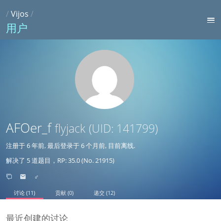
/
Vijos
/
用户
AFOer_f
flyjack
(UID: 141799)
注册于
6 年前
, 最后登录于
6 个月前
, 目前离线.
解决了 5 道题目，RP: 35.0 (No. 21915)
♂
讨论 (11)
贡献 (0)
递交 (12)
最近创建的讨论