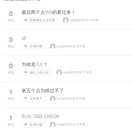
最后两个点WA的看过来！
0
lucky0218
@
8 年前
迎春舞会之交谊舞
评论
sb
0
lucky0218
@
8 年前
导弹拦截
评论
为啥老TLE？
0
lucky0218
@
8 年前
婚礼上的小杉
评论
第五个点为啥过不了
1
lucky0218
@
8 年前
合并果子
评论
RUN TIME ERROR
1
lucky0218
@
9 年前
导弹拦截
评论