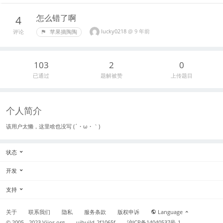
怎么错了啊
4
lucky0218
@
9 年前
苹果摘陶陶
评论
103
2
0
已通过
题解被赞
上传题目
个人简介
该用户太懒，这里啥也没写 (´・ω・｀)
状态
开发
支持
关于
联系我们
隐私
服务条款
版权申诉
Language
© 2005 - 2023
Vijos.org
uibuild-2f1065f
沪ICP备14040537号-1