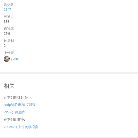
递交数
2147
已通过
588
通过率
27%
被复制
2
上传者
yuhc
相关
在下列训练计划中:
noip进阶班2017训练
RP++分类题库
在下列比赛中:
2008年江中信奥模拟赛