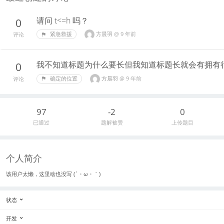
请问 t<=h 吗？
0
方晨羽
@
9 年前
紧急救援
评论
我不知道标题为什么要长但我知道标题长就会有拥有
0
方晨羽
@
9 年前
确定的位置
评论
97
-2
0
已通过
题解被赞
上传题目
个人简介
该用户太懒，这里啥也没写 (´・ω・｀)
状态
开发