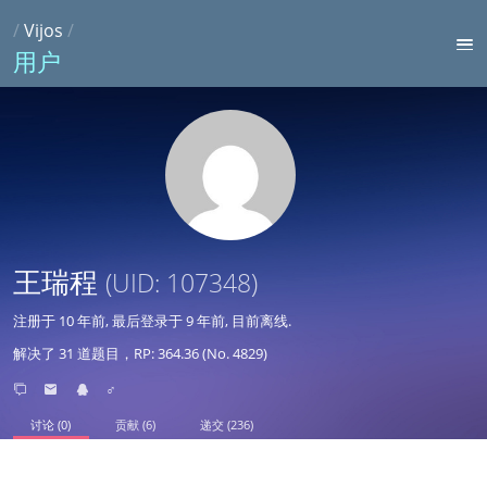
/
Vijos
/
用户
王瑞程
(UID: 107348)
注册于
10 年前
, 最后登录于
9 年前
, 目前离线.
解决了 31 道题目，RP: 364.36 (No. 4829)
♂
讨论 (0)
贡献 (6)
递交 (236)