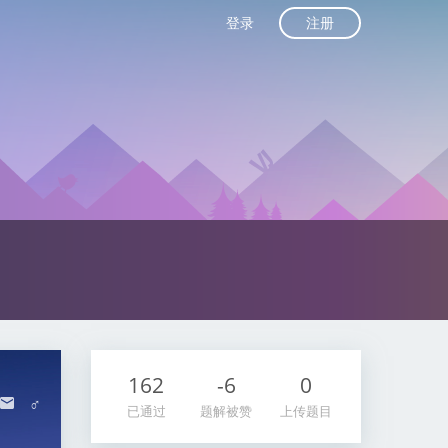
注册
登录
162
-6
0
♂
已通过
题解被赞
上传题目