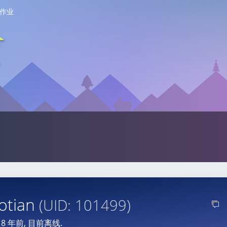
作业
otian
(UID: 101499)
于
8 年前
, 目前离线.