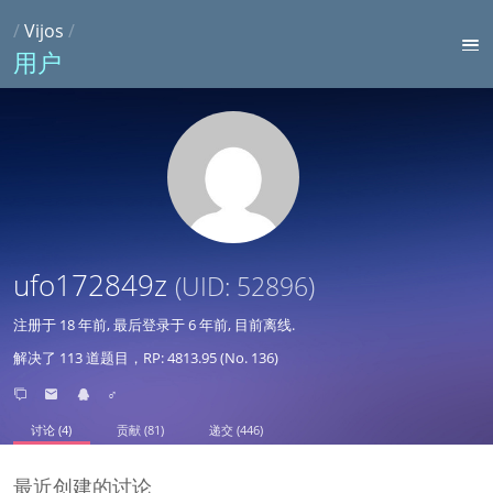
/
Vijos
/
用户
ufo172849z
(UID: 52896)
注册于
18 年前
, 最后登录于
6 年前
, 目前离线.
解决了 113 道题目，RP: 4813.95 (No. 136)
♂
讨论 (4)
贡献 (81)
递交 (446)
最近创建的讨论