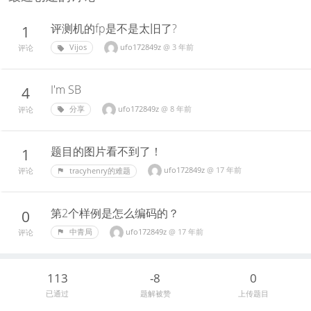
评测机的fp是不是太旧了?
1
ufo172849z
@
3 年前
Vijos
评论
I'm SB
4
ufo172849z
@
8 年前
分享
评论
题目的图片看不到了！
1
ufo172849z
@
17 年前
tracyhenry的难题
评论
第2个样例是怎么编码的？
0
ufo172849z
@
17 年前
中青局
评论
113
-8
0
已通过
题解被赞
上传题目