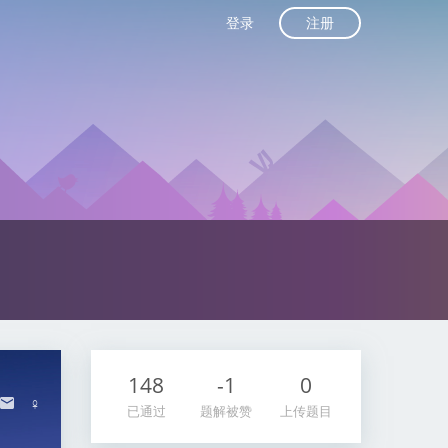
注册
登录
148
-1
0
♀
已通过
题解被赞
上传题目