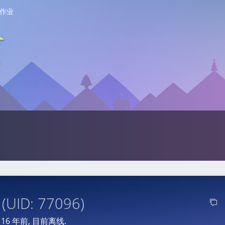
作业
莲
(UID: 77096)
于
16 年前
, 目前离线.