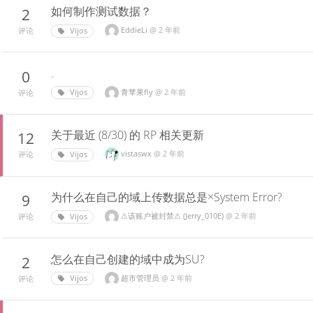
如何制作测试数据？
2
EddieLi
@
2 年前
Vijos
评论
.
0
青苹果fly
@
2 年前
Vijos
评论
关于最近 (8/30) 的 RP 相关更新
12
vistaswx
@
2 年前
Vijos
评论
为什么在自己的域上传数据总是×System Error?
9
⚠该账户被封禁⚠ (Jerry_010E)
@
2 年前
Vijos
评论
怎么在自己创建的域中成为SU?
2
超市管理员
@
2 年前
Vijos
评论