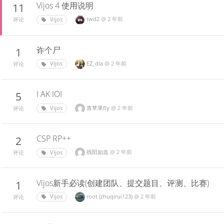
Vijos 4 使用说明
11
twd2
@
2 年前
Vijos
评论
诈个尸
1
EZ_dla
@
2 年前
Vijos
评论
I AK IOI
5
青苹果fly
@
2 年前
Vijos
评论
CSP RP++
2
残阳如血
@
2 年前
Vijos
评论
Vijos新手必读(创建团队、提交题目、评测、比赛)
1
root (zhuqirui123)
@
2 年前
Vijos
评论