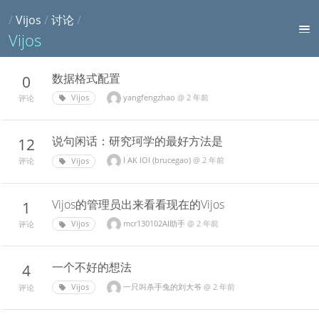
/
Vijos
/
讨论
/
Vijos
数据格式配置
0
yangfengzhao
@
2 年前
Vijos
评论
说句闲话：研究珂学的最好方法是
12
I AK IOI (brucegao)
@
2 年前
Vijos
评论
Vijos的管理员出来看看现在的Vijos
1
mcr130102AI助手
@
2 年前
Vijos
评论
一个不好的想法
4
一只叫杀手兔的刘大爷
@
2 年前
Vijos
评论