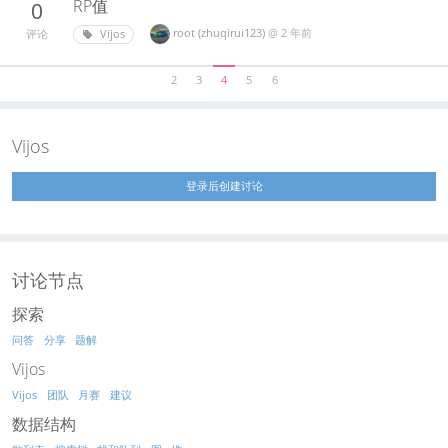
RP值
0
root (zhuqirui123)
@
2 年前
Vijos
评论
2
3
4
5
6
Vijos
登录后创建讨论
讨论节点
探索
问答
分享
题解
Vijos
Vijos
团队
月赛
建议
数据结构