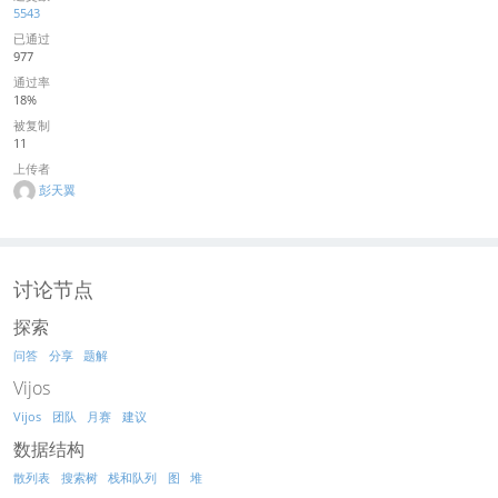
5543
已通过
977
通过率
18%
被复制
11
上传者
彭天翼
讨论节点
探索
问答
分享
题解
Vijos
Vijos
团队
月赛
建议
数据结构
散列表
搜索树
栈和队列
图
堆