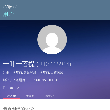
/
Vijos
/
用户
一叶一菩提
(UID: 115914)
注册于
9 年前
, 最后登录于
9 年前
, 目前离线.
解决了 2 道题目，RP: 14.0 (No. 30091)
♂
讨论 (1)
贡献 (1)
递交 (7)
最近创建的讨论