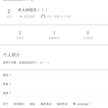
求大神指导！！！
2
一叶一菩提
@
8 年前
国王游戏
评论
2
-1
0
已通过
题解被赞
上传题目
个人简介
该用户太懒，这里啥也没写 (´・ω・｀)
状态
开发
支持
关于
联系我们
隐私
服务条款
版权申诉
Language