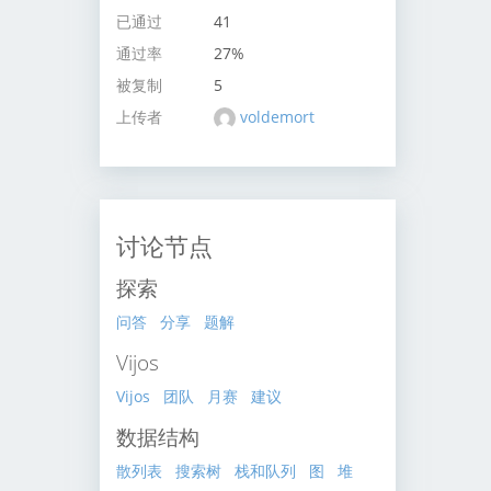
已通过
41
通过率
27%
被复制
5
上传者
voldemort
讨论节点
探索
问答
分享
题解
Vijos
Vijos
团队
月赛
建议
数据结构
散列表
搜索树
栈和队列
图
堆