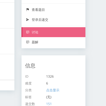
查看题目
登录后递交
讨论
题解
信息
ID
1326
难度
6
分类
点击显示
标签
(无)
递交数
151