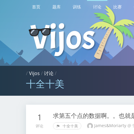
首页
题库
训练
讨论
比赛
/
Vijos
/
讨论
/
十全十美
求第五个点的数据啊。。也就
1
James&Moriarty
@
评论
十全十美