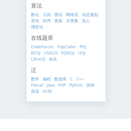
算法
数论
几何
图论
网络流
动态规划
背包
排序
搜索
并查集
贪心
博弈论
在线题库
CodeForces
TopCoder
POJ
BZOJ
USACO
RQNOJ
UOJ
LibreOJ
洛谷
泛
数学
编程
数据库
C
C++
Pascal
Java
PHP
Python
游戏
保送
ACM