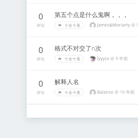
第五个点是什么鬼啊，，，
0
James&Moriarty
@
评论
十全十美
格式不对交了n次
0
lyyyzx
@
9 年前
评论
十全十美
解释人名
0
Balance
@
10 年前
评论
十全十美