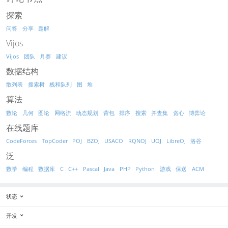
探索
问答
分享
题解
Vijos
Vijos
团队
月赛
建议
数据结构
散列表
搜索树
栈和队列
图
堆
算法
数论
几何
图论
网络流
动态规划
背包
排序
搜索
并查集
贪心
博弈论
在线题库
CodeForces
TopCoder
POJ
BZOJ
USACO
RQNOJ
UOJ
LibreOJ
洛谷
泛
数学
编程
数据库
C
C++
Pascal
Java
PHP
Python
游戏
保送
ACM
状态
开发