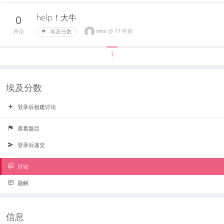
help！大牛
0
smx
@
17 年前
埃及分数
评论
1
埃及分数
登录后创建讨论
查看题目
登录后递交
讨论
题解
信息