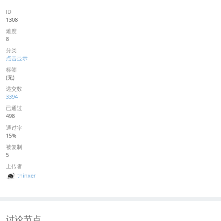
ID
1308
难度
8
分类
点击显示
标签
(无)
递交数
3394
已通过
498
通过率
15%
被复制
5
上传者
thinxer
讨论节点