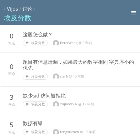
/
Vijos
/
讨论
/
埃及分数
这题怎么做？
0
PeterWang
@
9 年前
埃及分数
评论
题目有信息遗漏，如果最大的数字相同 字典序小的
0
优先
评论
starli
@
10 年前
埃及分数
缺少sid 访问被拒绝
3
xujian9502
@
12 年前
埃及分数
评论
数据有错
5
fengyuchen
@
17 年前
埃及分数
评论