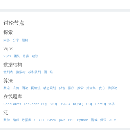
讨论节点
探索
问答
分享
题解
Vijos
Vijos
团队
月赛
建议
数据结构
散列表
搜索树
栈和队列
图
堆
算法
数论
几何
图论
网络流
动态规划
背包
排序
搜索
并查集
贪心
博弈论
在线题库
CodeForces
TopCoder
POJ
BZOJ
USACO
RQNOJ
UOJ
LibreOJ
洛谷
泛
数学
编程
数据库
C
C++
Pascal
Java
PHP
Python
游戏
保送
ACM