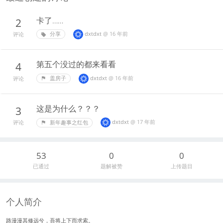
卡了……
2
dxtdxt
@
16 年前
分享
评论
第五个没过的都来看看
4
dxtdxt
@
16 年前
盖房子
评论
这是为什么？？？
3
dxtdxt
@
17 年前
新年趣事之红包
评论
53
0
0
已通过
题解被赞
上传题目
个人简介
路漫漫其修远兮，吾将上下而求索。