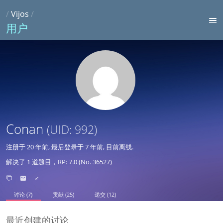
/
Vijos
/
用户
Conan
(UID: 992)
注册于
20 年前
, 最后登录于
7 年前
, 目前离线.
解决了 1 道题目，RP: 7.0 (No. 36527)
♂
讨论 (7)
贡献 (25)
递交 (12)
最近创建的讨论