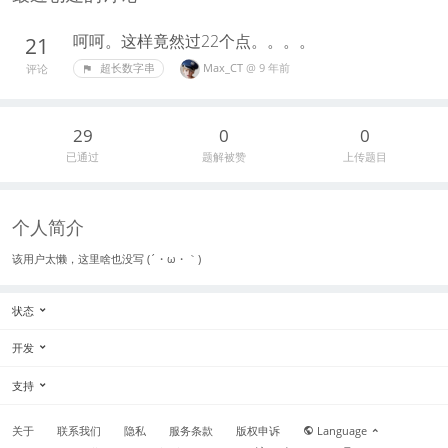
呵呵。这样竟然过22个点。。。。
21
Max_CT
@
9 年前
超长数字串
评论
29
0
0
已通过
题解被赞
上传题目
个人简介
该用户太懒，这里啥也没写 (´・ω・｀)
状态
开发
支持
关于
联系我们
隐私
服务条款
版权申诉
Language