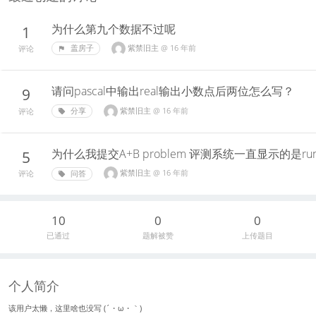
为什么第九个数据不过呢
1
紫禁旧主
@
16 年前
盖房子
评论
请问pascal中输出real输出小数点后两位怎么写？
9
紫禁旧主
@
16 年前
分享
评论
为什么我提交A+B problem 评测系统一直显示的是runn
5
紫禁旧主
@
16 年前
问答
评论
10
0
0
已通过
题解被赞
上传题目
个人简介
该用户太懒，这里啥也没写 (´・ω・｀)