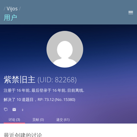
/
Vijos
/
用户
紫禁旧主
(UID: 82268)
注册于
16 年前
, 最后登录于
16 年前
, 目前离线.
解决了 10 道题目，RP: 73.12 (No. 15380)
♀
讨论 (3)
贡献 (0)
递交 (61)
最近创建的讨论