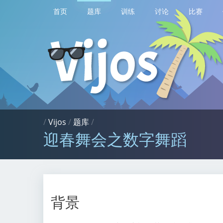
首页
题库
训练
讨论
比赛
/
Vijos
/
题库
/
迎春舞会之数字舞蹈
背景