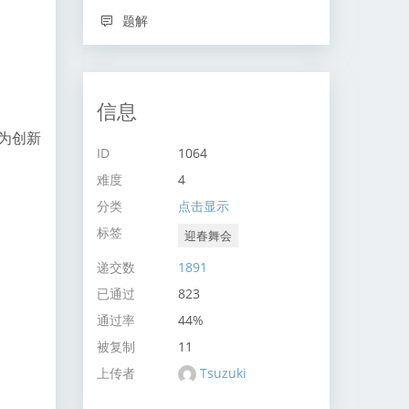
题解
信息
更为创新
ID
1064
难度
4
分类
点击显示
标签
迎春舞会
递交数
1891
已通过
823
通过率
44%
被复制
11
上传者
Tsuzuki