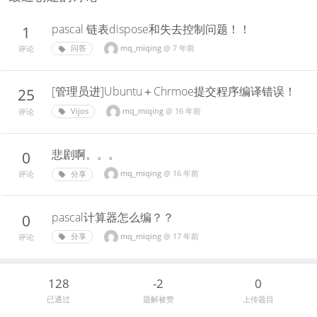
pascal 链表dispose和失去控制问题！！
1
mq_miqing
@
7 年前
问答
评论
[管理员进]Ubuntu＋Chrmoe提交程序编译错误！
25
mq_miqing
@
16 年前
Vijos
评论
悲剧啊。。。
0
mq_miqing
@
16 年前
分享
评论
pascal计算器怎么编？？
0
mq_miqing
@
17 年前
分享
评论
128
-2
0
已通过
题解被赞
上传题目