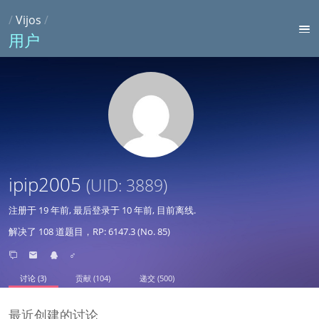
/
Vijos
/
用户
ipip2005
(UID: 3889)
注册于
19 年前
, 最后登录于
10 年前
, 目前离线.
解决了 108 道题目，RP: 6147.3 (No. 85)
♂
讨论 (3)
贡献 (104)
递交 (500)
最近创建的讨论