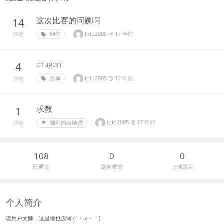
这次比赛的问题啊
14
ipip2005
@
17 年前
问答
评论
dragon
4
ipip2005
@
17 年前
分享
评论
求教
1
ipip2005
@
17 年前
郁闷的出纳员
评论
108
0
0
已通过
题解被赞
上传题目
个人简介
该用户太懒，这里啥也没写 (´・ω・｀)