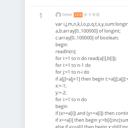
1
timer
@
9 年前
LV 8
var i,j,m,n,k,l,o,p,q,t,x,y,sum:longin
a,b:array[0..100000] of longint;
c:array[0..100000] of boolean;
begin
readln(n);
for i:=1 to n do read(a[i],b[i]);
for i:=1 to n-1 do
for j:=1 to n-i do
if a[j]>a[j+1] then begin t:=a[j];a[j]
x:=-1;
y:=-2;
for i:=1 to n do
begin
if (x>=a[i]) and (y>=a[i]) then cont
if x>=a[i] then begin y:=b[i];inc(s
else if y>=a[i] then begin x:=b[i];