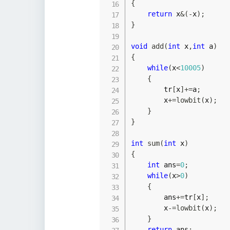
{
return
 x
&
(
-
x
)
;
}
void
add
(
int
 x
,
int
 a
)
{
while
(
x
<
10005
)
{
        tr
[
x
]
+=
a
;
        x
+=
lowbit
(
x
)
;
}
}
int
sum
(
int
 x
)
{
int
 ans
=
0
;
while
(
x
>
0
)
{
        ans
+=
tr
[
x
]
;
        x
-=
lowbit
(
x
)
;
}
return
 ans
;