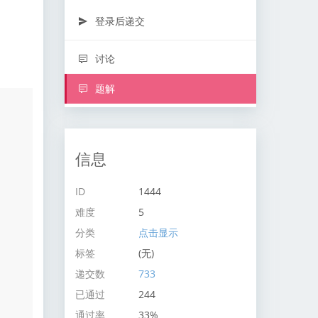
登录后递交
讨论
题解
信息
ID
1444
难度
5
分类
点击显示
标签
(无)
递交数
733
已通过
244
通过率
33%