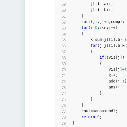
        jl
[
i
]
.
a
++
;
        jl
[
i
]
.
b
++
;
}
sort
(
jl
,
jl
+
n
,
comp
)
;
for
(
i
=
0
;
i
<
n
;
i
++
)
{
        k
=
sum
(
jl
[
i
]
.
b
)
-
s
for
(
j
=
jl
[
i
]
.
b
;
k
<
{
if
(
!
vis
[
j
]
)
{
                vis
[
j
]
=
t
                k
++
;
add
(
j
,
1
)
                ans
++
;
}
}
}
    cout
<<
ans
<<
endl
;
return
0
;
}