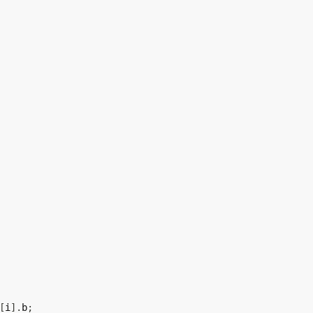
[
i
]
.
b
;