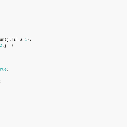
um
(
jl
[
i
]
.
a
-
1
)
;
2
;
j
--
)
rue
;
;