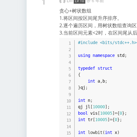
1
Lifi
@
6 年前
LV 10
贪心+树状数组
1.将区间按区间尾升序排序。
2.逐个遍历区间，用树状数组查询
3.当前区间元素<2时，在区间尾
#
include
<bits/stdc++.h>
using
namespace
 std
;
typedef
struct
{
int
 a
,
b
;
}
qj
;
int
 n
;
qj jl
[
10000
]
;
bool
 vis
[
10005
]
=
{
0
}
;
int
 tr
[
10005
]
=
{
0
}
;
int
lowbit
(
int
 x
)