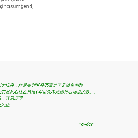
m);inc(sum);end;
大排序，然后先判断是否覆盖了足够多的数

们就从右往左扫描(即是先考虑选择右端点的数)，

，容易证明

为止

                             Powder
