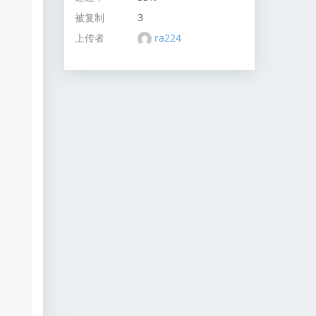
被复制
3
上传者
ra224