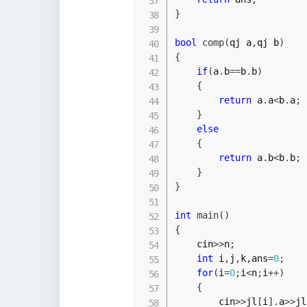
}
bool
comp
(
qj a
,
qj b
)
{
if
(
a
.
b
==
b
.
b
)
{
return
 a
.
a
<
b
.
a
;
}
else
{
return
 a
.
b
<
b
.
b
;
}
}
int
main
(
)
{
    cin
>>
n
;
int
 i
,
j
,
k
,
ans
=
0
;
for
(
i
=
0
;
i
<
n
;
i
++
)
{
        cin
>>
jl
[
i
]
.
a
>>
jl