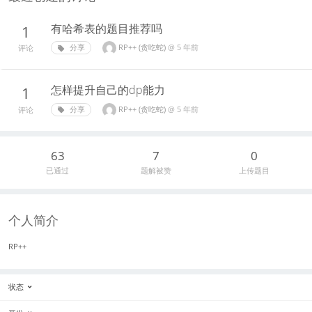
有哈希表的题目推荐吗
1
RP++ (贪吃蛇)
@
5 年前
分享
评论
怎样提升自己的dp能力
1
RP++ (贪吃蛇)
@
5 年前
分享
评论
63
7
0
已通过
题解被赞
上传题目
个人简介
RP++
状态