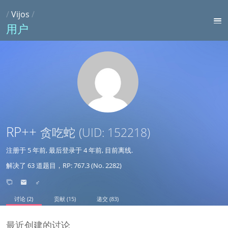
/
Vijos
/
用户
RP++
贪吃蛇
(UID: 152218)
注册于
5 年前
, 最后登录于
4 年前
, 目前离线.
解决了 63 道题目，RP: 767.3 (No. 2282)
♂
讨论 (2)
贡献 (15)
递交 (83)
最近创建的讨论