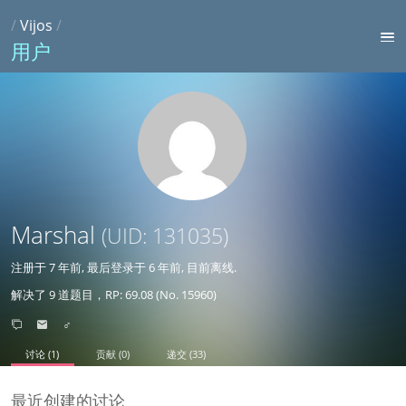
/
Vijos
/
用户
Marshal
(UID: 131035)
注册于
7 年前
, 最后登录于
6 年前
, 目前离线.
解决了 9 道题目，RP: 69.08 (No. 15960)
♂
讨论 (1)
贡献 (0)
递交 (33)
最近创建的讨论