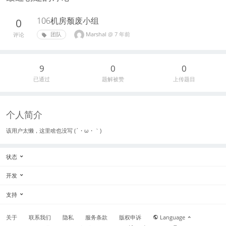
106机房颓废小组
0
Marshal
@
7 年前
团队
评论
9
0
0
已通过
题解被赞
上传题目
个人简介
该用户太懒，这里啥也没写 (´・ω・｀)
状态
开发
支持
关于
联系我们
隐私
服务条款
版权申诉
Language