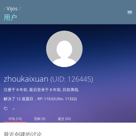
/
Vijos
/
用户
zhoukaixuan
(UID: 126445)
注册于
8 年前
, 最后登录于
8 年前
, 目前离线.
解决了 12 道题目，RP: 119.63 (No. 11332)
♂
讨论 (12)
贡献 (0)
递交 (92)
最近创建的讨论