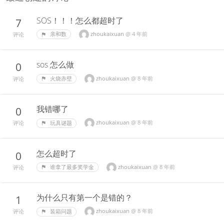
SOS！！！怎么都超时了
7
zhoukaixuan
@
4 年前
亲和数
评论
sos 怎么做
0
zhoukaixuan
@
8 年前
火烧赤壁
评论
我错哪了
0
zhoukaixuan
@
8 年前
玩具谜题
评论
怎么超时了
0
zhoukaixuan
@
8 年前
谁拿了最多奖学金
评论
为什么只有第一个是错的？
1
zhoukaixuan
@
8 年前
装箱问题
评论