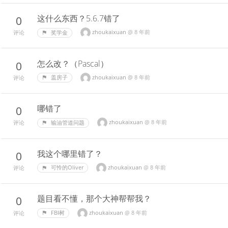
这什么东西？5.6.7错了
0
zhoukaixuan
@
8 年前
奖学金
评论
怎么改？（Pascal）
0
zhoukaixuan
@
8 年前
盖房子
评论
哪错了
0
zhoukaixuan
@
8 年前
输油管道问题
评论
我这个哪里错了？
0
zhoukaixuan
@
8 年前
可怜的Oliver
评论
题目看不懂，那个大神帮帮我？
0
zhoukaixuan
@
8 年前
FBI树
评论