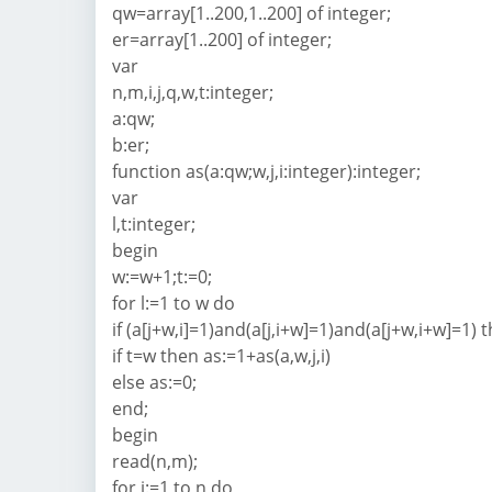
qw=array[1..200,1..200] of integer;
er=array[1..200] of integer;
var
n,m,i,j,q,w,t:integer;
a:qw;
b:er;
function as(a:qw;w,j,i:integer):integer;
var
l,t:integer;
begin
w:=w+1;t:=0;
for l:=1 to w do
if (a[j+w,i]=1)and(a[j,i+w]=1)and(a[j+w,i+w]=1) t
if t=w then as:=1+as(a,w,j,i)
else as:=0;
end;
begin
read(n,m);
for i:=1 to n do