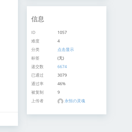
信息
ID
1057
难度
4
分类
点击显示
标签
(无)
递交数
6674
已通过
3079
通过率
46%
被复制
9
上传者
永恒の灵魂