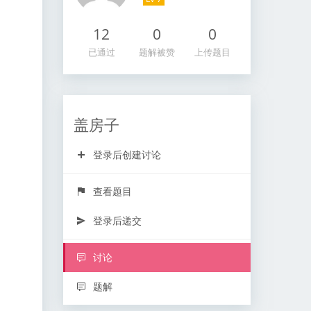
12
0
0
已通过
题解被赞
上传题目
盖房子
登录后创建讨论
查看题目
登录后递交
讨论
题解