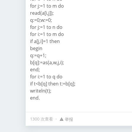
for j:=1 to m do
read(a[i,j]);
q:=0;w:=0;
for j:=1 to n do
for i:=1 to m do
if a[j,i]=1 then
begin
q:=q+1;
b[q]:=as(a,w,j,i);
end;
for i:=1 to q do
if t<b[q] then t:=b[q];
writeln(t);
end.
1300 次查看
举报