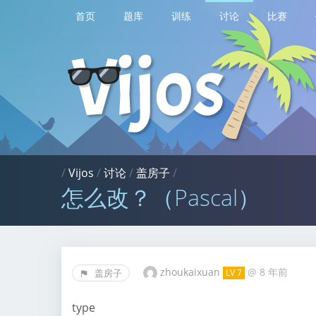
首页
题库
训练
讨论
比赛
/
Vijos
/
讨论
/
盖房子
/
怎么改？（Pascal）
zhoukaixuan
@
8 年前
盖房子
LV 7
type