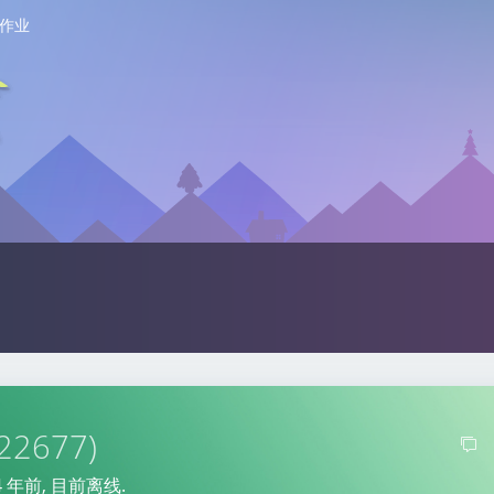
作业
122677)
4 年前
, 目前离线.