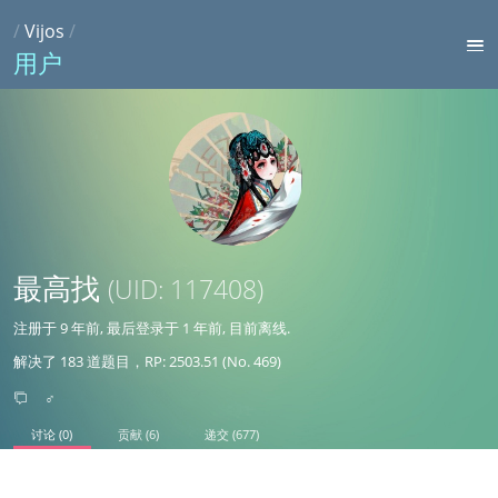
/
Vijos
/
用户
最高找
(UID: 117408)
注册于
9 年前
, 最后登录于
1 年前
, 目前离线.
解决了 183 道题目，RP: 2503.51 (No. 469)
♂
讨论 (0)
贡献 (6)
递交 (677)