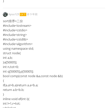
}
liyuu123
@
9 年前
LV 7
sort排序+二分
#include<iostream>
#include<cstdio>
#include<string>
#include<cstdlib>
#include<algorithm>
using namespace std;
struct node{
int a,b;
}a[50005];
int n,tot=0;
int q[50005],p[50005];
bool comp(const node &a,const node &b)
{
if(a.a!=b.a)return a.a<b.a;
return a.b<b.b;
}
inline void ef(int i){
int l=1,r=tot;
while(l<r)