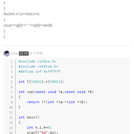
}
}
for(int i=1;i<=tot;i++)
{
cout<<q[i]<<" "<<p[i]<<endl;
}
}
zone
@
9 年前
LV 10
#
include
<stdio.h>
#
include
<stdlib.h>
#
define
inf
0xffffff
int
 l
[
50001
]
,
r
[
50001
]
;
int
cmp
(
const
void
*
a
,
const
void
*
b
)
{
return
(
*
(
int
*
)
a
-
*
(
int
*
)
b
)
;
}
int
main
(
)
{
int
 n
,
i
,
h
=
0
;
scanf
(
"%d"
,
&
n
)
;