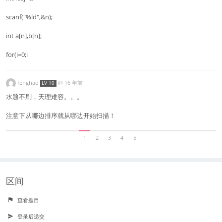
scanf("%ld",&n);
int a[n],b[n];
for(i=0;i
fenghao
@
16 年前
LV 10
水题不刷，天理难容。。。
注意下从哪边排序就从哪边开始扫描！
1
2
3
4
5
区间
查看题目
登录后递交