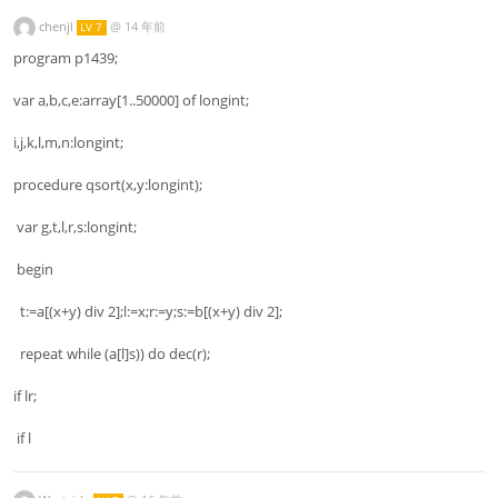
chenjl
@
14 年前
LV 7
program p1439;
var a,b,c,e:array[1..50000] of longint;
i,j,k,l,m,n:longint;
procedure qsort(x,y:longint);
var g,t,l,r,s:longint;
begin
t:=a[(x+y) div 2];l:=x;r:=y;s:=b[(x+y) div 2];
repeat while (a[l]s)) do dec(r);
if lr;
if l