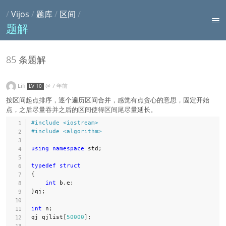
/
Vijos
/
题库
/
区间
/
题解
85 条题解
Lifi
@
7 年前
LV 10
按区间起点排序，逐个遍历区间合并，感觉有点贪心的意思，固定开始
点，之后尽量吞并之后的区间使得区间尾尽量延长。
#
include
<iostream>
#
include
<algorithm>
using
namespace
 std
;
typedef
struct
{
int
 b
,
e
;
}
qj
;
int
 n
;
qj qjlist
[
50000
]
;