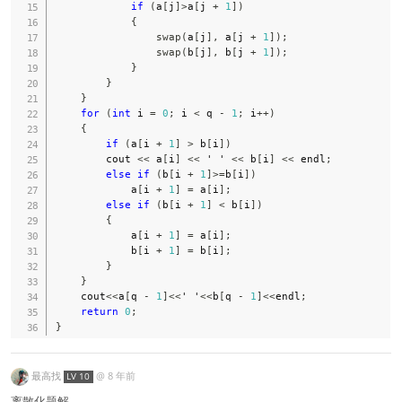
if
(
a
[
j
]
>
a
[
j 
+
1
]
)
{
swap
(
a
[
j
]
,
 a
[
j 
+
1
]
)
;
swap
(
b
[
j
]
,
 b
[
j 
+
1
]
)
;
}
}
}
for
(
int
 i 
=
0
;
 i 
<
 q 
-
1
;
 i
++
)
{
if
(
a
[
i 
+
1
]
>
 b
[
i
]
)
        cout 
<<
 a
[
i
]
<<
' '
<<
 b
[
i
]
<<
 endl
;
else
if
(
b
[
i 
+
1
]
>=
b
[
i
]
)
            a
[
i 
+
1
]
=
 a
[
i
]
;
else
if
(
b
[
i 
+
1
]
<
 b
[
i
]
)
{
            a
[
i 
+
1
]
=
 a
[
i
]
;
            b
[
i 
+
1
]
=
 b
[
i
]
;
}
}
    cout
<<
a
[
q 
-
1
]
<<
' '
<<
b
[
q 
-
1
]
<<
endl
;
return
0
;
}
最高找
@
8 年前
LV 10
离散化题解