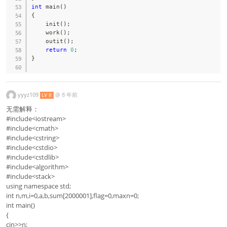
int
main
(
)
{
init
(
)
;
work
(
)
;
outit
(
)
;
return
0
;
}
yyyz109
@
8 年前
LV 8
无需解释：
#include<iostream>
#include<cmath>
#include<cstring>
#include<cstdio>
#include<cstdlib>
#include<algorithm>
#include<stack>
using namespace std;
int n,m,i=0,a,b,sum[2000001],flag=0,maxn=0;
int main()
{
cin>>n;