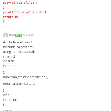
d.b=max(d.b,a[i].b);
}
printf("%d %d\n",d.a,d.b);
return 0;
}
1028
@
6 年前
LV 5
#include <iostream>
#include <algorithm>
using namespace std;
struct c{
int start;
int endd;
};
bool cmp(struct c a,struct c b){
return a.start<b.start;
}
int n;
int main()
{
cin>>n;