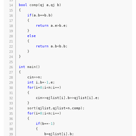
bool
comp
(
qj a
,
qj b
)
{
if
(
a
.
b
==
b
.
b
)
{
return
 a
.
e
>
b
.
e
;
}
else
{
return
 a
.
b
<
b
.
b
;
}
}
int
main
(
)
{
    cin
>>
n
;
int
 i
,
b
=
-
1
,
e
;
for
(
i
=
0
;
i
<
n
;
i
++
)
{
        cin
>>
qjlist
[
i
]
.
b
>>
qjlist
[
i
]
.
e
;
}
sort
(
qjlist
,
qjlist
+
n
,
comp
)
;
for
(
i
=
0
;
i
<
n
;
i
++
)
{
if
(
b
==
-
1
)
{
            b
=
qjlist
[
i
]
.
b
;