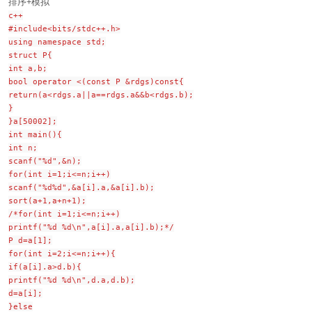
排序+模拟
c++
#include<bits/stdc++.h>
using namespace std;
struct P{
int a,b;
bool operator <(const P &rdgs)const{
return(a<rdgs.a||a==rdgs.a&&b<rdgs.b);
}
}a[50002];
int main(){
int n;
scanf("%d",&n);
for(int i=1;i<=n;i++)
scanf("%d%d",&a[i].a,&a[i].b);
sort(a+1,a+n+1);
/*for(int i=1;i<=n;i++)
printf("%d %d\n",a[i].a,a[i].b);*/
P d=a[1];
for(int i=2;i<=n;i++){
if(a[i].a>d.b){
printf("%d %d\n",d.a,d.b);
d=a[i];
}else