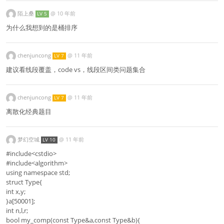
陌上桑
@
10 年前
LV 5
为什么我想到的是桶排序
chenjuncong
@
11 年前
LV 7
建议看线段覆盖，code vs，线段区间类问题集合
chenjuncong
@
11 年前
LV 7
离散化经典题目
梦幻空城
@
11 年前
LV 10
#include<cstdio>
#include<algorithm>
using namespace std;
struct Type{
int x,y;
}a[50001];
int n,l,r;
bool my_comp(const Type&a,const Type&b){