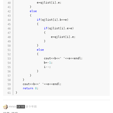
            e
=
qjlist
[
i
]
.
e
;
}
else
{
if
(
qjlist
[
i
]
.
b
<=
e
)
{
if
(
qjlist
[
i
]
.
e
>
e
)
{
                    e
=
qjlist
[
i
]
.
e
;
}
}
else
{
                cout
<<
b
<<
' '
<<
e
<<
endl
;
                b
=
-
1
;
                i
--
;
}
}
}
    cout
<<
b
<<
' '
<<
e
<<
endl
;
return
0
;
}
mrsrz
@
9 年前
LV 10