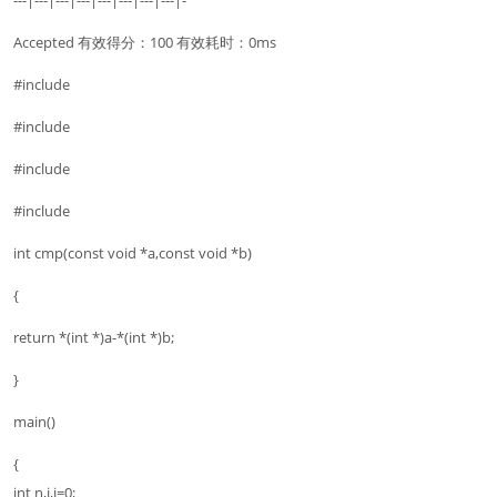
Accepted 有效得分：100 有效耗时：0ms
#include
#include
#include
#include
int cmp(const void *a,const void *b)
{
return *(int *)a-*(int *)b;
}
main()
{
int n,i,j=0;