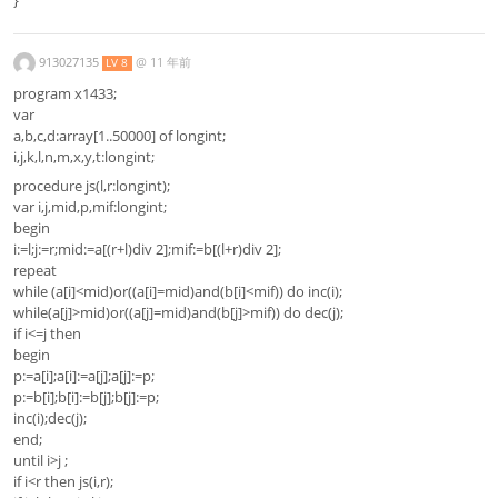
913027135
@
11 年前
LV 8
program x1433;
var
a,b,c,d:array[1..50000] of longint;
i,j,k,l,n,m,x,y,t:longint;
procedure js(l,r:longint);
var i,j,mid,p,mif:longint;
begin
i:=l;j:=r;mid:=a[(r+l)div 2];mif:=b[(l+r)div 2];
repeat
while (a[i]<mid)or((a[i]=mid)and(b[i]<mif)) do inc(i);
while(a[j]>mid)or((a[j]=mid)and(b[j]>mif)) do dec(j);
if i<=j then
begin
p:=a[i];a[i]:=a[j];a[j]:=p;
p:=b[i];b[i]:=b[j];b[j]:=p;
inc(i);dec(j);
end;
until i>j ;
if i<r then js(i,r);