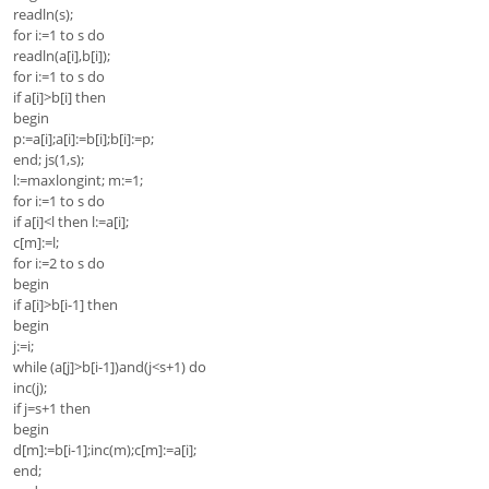
readln(s);
for i:=1 to s do
readln(a[i],b[i]);
for i:=1 to s do
if a[i]>b[i] then
begin
p:=a[i];a[i]:=b[i];b[i]:=p;
end; js(1,s);
l:=maxlongint; m:=1;
for i:=1 to s do
if a[i]<l then l:=a[i];
c[m]:=l;
for i:=2 to s do
begin
if a[i]>b[i-1] then
begin
j:=i;
while (a[j]>b[i-1])and(j<s+1) do
inc(j);
if j=s+1 then
begin
d[m]:=b[i-1];inc(m);c[m]:=a[i];
end;