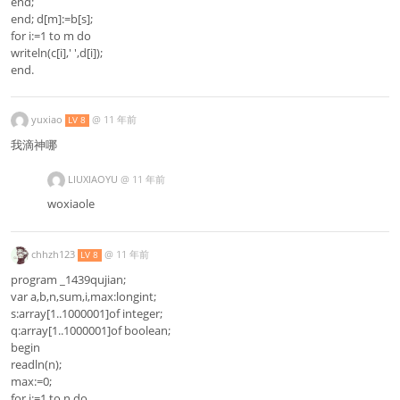
end;
end; d[m]:=b[s];
for i:=1 to m do
writeln(c[i],' ',d[i]);
end.
yuxiao
@
11 年前
LV 8
我滴神哪
LIUXIAOYU
@
11 年前
woxiaole
chhzh123
@
11 年前
LV 8
program _1439qujian;
var a,b,n,sum,i,max:longint;
s:array[1..1000001]of integer;
q:array[1..1000001]of boolean;
begin
readln(n);
max:=0;
for i:=1 to n do