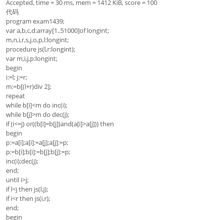
Accepted, time = 30 ms, mem = 1412 KiB, score = 100
代码
program exam1439;
var a,b,c,d:array[1..51000]of longint;
m,n,i,r,s,j,o,p,l:longint;
procedure js(l,r:longint);
var m,i,j,p:longint;
begin
i:=l; j:=r;
m:=b[(l+r)div 2];
repeat
while b[i]<m do inc(i);
while b[j]>m do dec(j);
if (i<=j) or((b[i]=b[j])and(a[i]>a[j])) then
begin
p:=a[i];a[i]:=a[j];a[j]:=p;
p:=b[i];b[i]:=b[j];b[j]:=p;
inc(i);dec(j);
end;
until i>j;
if l<j then js(l,j);
if i<r then js(i,r);
end;
begin