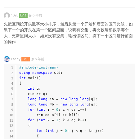
1028
@
6 年前
LV 5
先把区间按开头数字大小排序，然后从第一个开始和后面的区间比较，如
果下一个的开头在第一个区间里面，说明有交集，再比较尾部数字哪个
大，更新区间大小，如果没有交集，输出该区间并换下一个区间进行前面
的操作
Esdhy
@
8 年前
LV 8
#
include
<iostream>
using
namespace
 std
;
int
main
(
)
{
int
 q
;
    cin 
>>
 q
;
long
long
*
a 
=
new
long
long
[
q
]
;
long
long
*
b 
=
new
long
long
[
q
]
;
for
(
int
 i 
=
0
;
 i 
<
 q
;
 i
++
)
        cin 
>>
 a
[
i
]
>>
 b
[
i
]
;
for
(
int
 k 
=
1
;
 k 
<
 q
;
 k
++
)
{
for
(
int
 j 
=
0
;
 j 
<
 q 
-
 k
;
 j
++
)
{