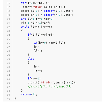
for
(
i
=
1
;
i
<=
n
;
i
++
)
scanf
(
"%d%d"
,
&
l
[
i
]
,
&
r
[
i
]
)
;
qsort
(
&
l
[
1
]
,
n
,
sizeof
(
l
[
0
]
)
,
cmp
)
;
qsort
(
&
r
[
1
]
,
n
,
sizeof
(
r
[
0
]
)
,
cmp
)
;
int
 ll
=
1
,
rr
=
1
,
tmp
=
0
;
    r
[
n
+
1
]
=
l
[
n
+
1
]
=
inf
;
while
(
ll
<=
n
||
rr
<=
n
)
{
if
(
l
[
ll
]
<=
r
[
rr
]
)
{
if
(
h
==
0
)
 tmp
=
l
[
ll
]
;
            h
++
;
            ll
++
;
}
else
{
            h
--
;
            rr
++
;
}
if
(
h
==
0
)
printf
(
"%d %d\n"
,
tmp
,
r
[
rr
-
1
]
)
;
//printf("%d %d\n",tmp,ll);
}
return
(
0
)
;
}