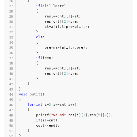
{
if
(
a
[
i
]
.
l
>
pre
)
{
            res
[
++
cnt
]
[
1
]
=
st
;
            res
[
cnt
]
[
2
]
=
pre
;
            st
=
a
[
i
]
.
l
;
pre
=
a
[
i
]
.
r
;
}
else
{
            pre
=
max
(
a
[
i
]
.
r
,
pre
)
;
}
if
(
i
==
n
)
{
            res
[
++
cnt
]
[
1
]
=
st
;
            res
[
cnt
]
[
2
]
=
pre
;
}
}
}
void
outit
(
)
{
for
(
int
 i
=
2
;
i
<=
cnt
;
i
++
)
{
printf
(
"%d %d"
,
res
[
i
]
[
1
]
,
res
[
i
]
[
2
]
)
;
if
(
i
!=
cnt
)
        cout
<<
endl
;
}
}