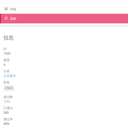
讨论
题解
信息
ID
1439
难度
4
分类
点击显示
标签
CSCII
递交数
1455
已通过
580
通过率
40%