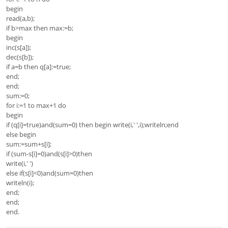
begin
read(a,b);
if b>max then max:=b;
begin
inc(s[a]);
dec(s[b]);
if a=b then q[a]:=true;
end;
end;
sum:=0;
for i:=1 to max+1 do
begin
if (q[i]=true)and(sum=0) then begin write(i,' ',i);writeln;end
else begin
sum:=sum+s[i];
if (sum-s[i]=0)and(s[i]>0)then
write(i,' ')
else if(s[i]<0)and(sum=0)then
writeln(i);
end;
end;
end.