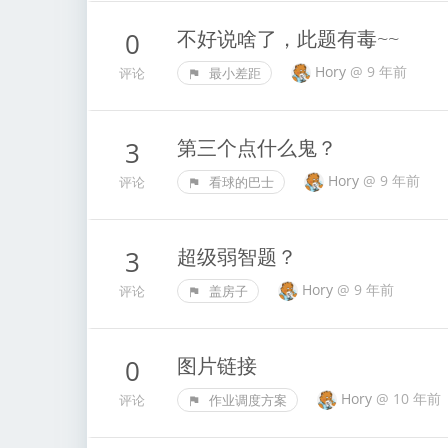
不好说啥了，此题有毒~~
0
Hory
@
9 年前
评论
最小差距
第三个点什么鬼？
3
Hory
@
9 年前
评论
看球的巴士
超级弱智题？
3
Hory
@
9 年前
评论
盖房子
图片链接
0
Hory
@
10 年前
评论
作业调度方案