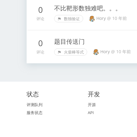
不比靶形数独难吧。。。
0
Hory
@
10 年前
评论
数独验证
题目传送门
0
Hory
@
10 年前
评论
火柴棒等式
状态
开发
评测队列
开源
服务状态
API