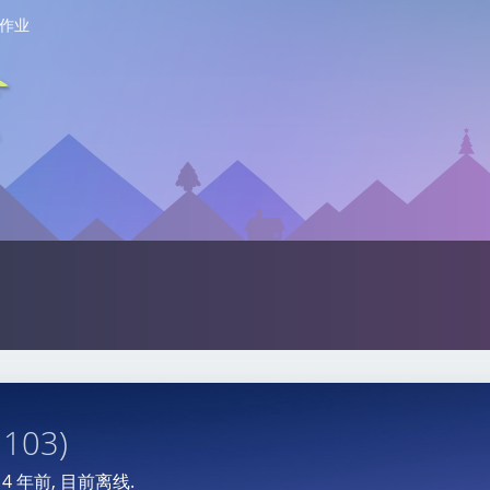
作业
1103)
于
4 年前
, 目前离线.