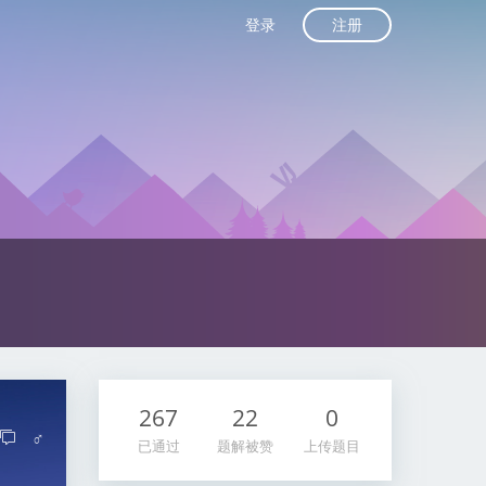
注册
登录
267
22
0
♂
已通过
题解被赞
上传题目