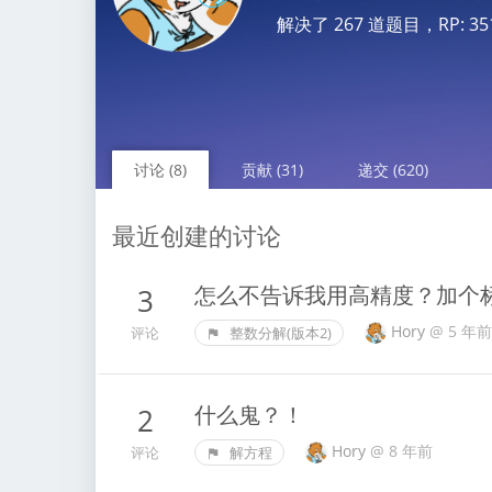
解决了 267 道题目，RP: 3511.
讨论 (8)
贡献 (31)
递交 (620)
最近创建的讨论
怎么不告诉我用高精度？加个标
3
Hory
@
5 年前
评论
整数分解(版本2)
什么鬼？！
2
Hory
@
8 年前
评论
解方程