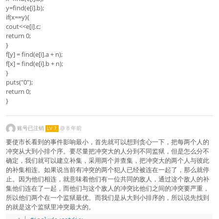
y=find(e[i].b);
if(x==y){
cout<<e[i].c;
return 0;
}
f[y] = find(e[i].a + n);
f[x] = find(e[i].b + n);
}
puts("0");
return 0;
}
账号已注销
@
8 年前
LV 7
要使市长看到的事件影响最小，首先就可以想到贪心一下，把每两个人的
冲突从大到小排个序。要尽量把冲突大的人分到不同监狱，但是怎么分不
确定，我们就可以建立补集，采用两个并查集，把冲突大的两个人与彼此
的补集相连。如果说当前有冲突的两个犯人已经被连在一起了，那么就停
止。因为他们相连，就意味着他们有一位共同的敌人，通过这个敌人的补
集他们连在了一起，而他们与这个敌人的冲突比他们之间的冲突要严重，
所以他们两个在一个监狱最优。而我们是从大到小排序的，所以说先找到
的就是这个监狱里冲突最大的。