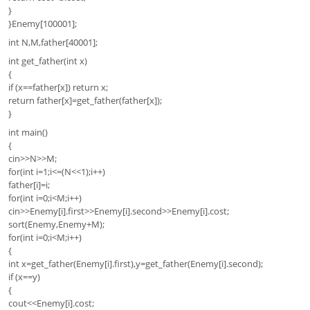
}
}Enemy[100001];
int N,M,father[40001];
int get_father(int x)
{
if (x==father[x]) return x;
return father[x]=get_father(father[x]);
}
int main()
{
cin>>N>>M;
for(int i=1;i<=(N<<1);i++)
father[i]=i;
for(int i=0;i<M;i++)
cin>>Enemy[i].first>>Enemy[i].second>>Enemy[i].cost;
sort(Enemy,Enemy+M);
for(int i=0;i<M;i++)
{
int x=get_father(Enemy[i].first),y=get_father(Enemy[i].second);
if (x==y)
{
cout<<Enemy[i].cost;