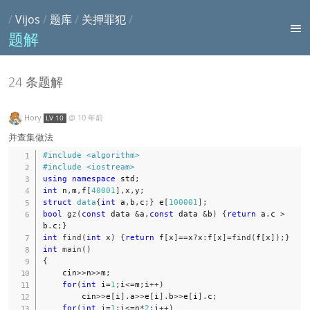
/
Vijos
/
题库
/
关押罪犯
/
题解
24 条题解
Hory
@
10 年前
LV 10
并查集做法
#
include
<algorithm>
#
include
<iostream>
using
namespace
 std
;
int
 n
,
m
,
f
[
40001
]
,
x
,
y
;
struct
data
{
int
 a
,
b
,
c
;
}
 e
[
100001
]
;
bool
gz
(
const
 data 
&
a
,
const
 data 
&
b
)
{
return
 a
.
c 
>
b
.
c
;
}
int
find
(
int
 x
)
{
return
 f
[
x
]
==
x
?
x
:
f
[
x
]
=
find
(
f
[
x
]
)
;
}
int
main
(
)
{
    cin
>>
n
>>
m
;
for
(
int
 i
=
1
;
i
<=
m
;
i
++
)
        cin
>>
e
[
i
]
.
a
>>
e
[
i
]
.
b
>>
e
[
i
]
.
c
;
for
(
int
 i
=
1
;
i
<=
n
*
2
;
i
++
)