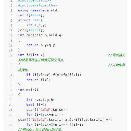
#
include
<cstdio>
#
include
<algorithm>
using
namespace
 std
;
int
 f
[
40004
]
;
struct
held
{
int
 a
,
b
,
y
;
}
cri
[
100001
]
;
int
cmp
(
held p
,
held q
)
{
return
 p
.
y
>
q
.
y
;
}
int
fa
(
int
 x
)
//寻找祖先
判断是否相连并沿途更新父节点。 
{
//并查集基
本操作。 
if
(
f
[
x
]
!=
x
)
 f
[
x
]
=
fa
(
f
[
x
]
)
;
return
 f
[
x
]
;
}
int
main
(
)
{
int
 n
,
m
,
i
,
g
,
h
;
bool
 ff
=
1
;
scanf
(
"%d%d"
,
&
n
,
&
m
)
;
for
(
i
=
1
;
i
<=
m
;
i
++
)
scanf
(
"%d%d%d"
,
&
cri
[
i
]
.
a
,
&
cri
[
i
]
.
b
,
&
cri
[
i
]
.
y
)
;
for
(
i
=
1
;
i
<=
2
*
n
;
i
++
)
 f
[
i
]
=
i
;
//初始化，自己是自己的父亲。 