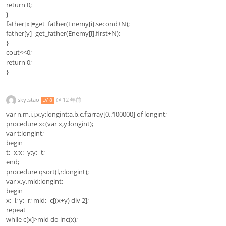
return 0;
}
father[x]=get_father(Enemy[i].second+N);
father[y]=get_father(Enemy[i].first+N);
}
cout<<0;
return 0;
}
skytstao
@
12 年前
LV 8
var n,m,i,j,x,y:longint;a,b,c,f:array[0..100000] of longint;
procedure xc(var x,y:longint);
var t:longint;
begin
t:=x;x:=y;y:=t;
end;
procedure qsort(l,r:longint);
var x,y,mid:longint;
begin
x:=l; y:=r; mid:=c[(x+y) div 2];
repeat
while c[x]>mid do inc(x);