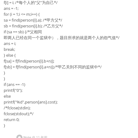
f[i] = i; /*每个人的“父”为自己*/
ans = -1;
for (i = 1;i <= m;i++) {
sa = find(person[i].a); /*甲方父*/
sb = find(person[i].b); /*乙方父*/
if (sa == sb) {/*父相同
即两人已经在同一个监狱中），题目所求的就是两个人的怨气值*/
ans = i;
break;
} else {
f[sa] = f[find(person[i].b+n)];
f[sb] = f[find(person[i].a+n)];/*甲乙关到不同的监狱中*/
}
}
if (ans == -1)
printf("0");
else
printf("%d",person[ans].cost);
/*fclose(stdin);
fclose(stdout);*/
return 0;
}
Note
@
11 年前