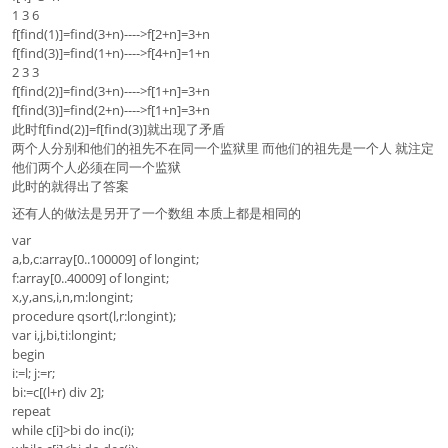
1 3 6
f[find(1)]=find(3+n)---->f[2+n]=3+n
f[find(3)]=find(1+n)---->f[4+n]=1+n
2 3 3
f[find(2)]=find(3+n)---->f[1+n]=3+n
f[find(3)]=find(2+n)---->f[1+n]=3+n
此时f[find(2)]=f[find(3)]就出现了矛盾
两个人分别和他们的祖先不在同一个监狱里 而他们的祖先是一个人 就注定
他们两个人必须在同一个监狱
此时的就得出了答案
还有人的做法是另开了一个数组 本质上都是相同的
var
a,b,c:array[0..100009] of longint;
f:array[0..40009] of longint;
x,y,ans,i,n,m:longint;
procedure qsort(l,r:longint);
var i,j,bi,ti:longint;
begin
i:=l; j:=r;
bi:=c[(l+r) div 2];
repeat
while c[i]>bi do inc(i);