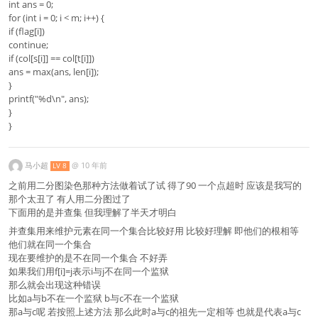
int ans = 0;
for (int i = 0; i < m; i++) {
if (flag[i])
continue;
if (col[s[i]] == col[t[i]])
ans = max(ans, len[i]);
}
printf("%d\n", ans);
}
}
马小超
@
10 年前
LV 8
之前用二分图染色那种方法做着试了试 得了90 一个点超时 应该是我写的
那个太丑了 有人用二分图过了
下面用的是并查集 但我理解了半天才明白
并查集用来维护元素在同一个集合比较好用 比较好理解 即他们的根相等
他们就在同一个集合
现在要维护的是不在同一个集合 不好弄
如果我们用f[i]=j表示i与j不在同一个监狱
那么就会出现这种错误
比如a与b不在一个监狱 b与c不在一个监狱
那a与c呢 若按照上述方法 那么此时a与c的祖先一定相等 也就是代表a与c