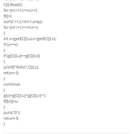
C[i].Read();
for (int i=1;i<=n;i++)
f[i]=i;
sort(C+1,C+m+1,cmp);
for (int i=1;i<=m;i++)
{
int u=getf(C[i].u),v=getf(C[i].v);
if (u==v)
{
if (g[C[i].u]==g[C[i].v])
{
printf("%d\n",C[i].c);
return 0;
}
continue;
}
g[v]=g[C[i].u]^g[C[i].v]^1;
f[f[v]]=u;
}
puts("0");
return 0;
}