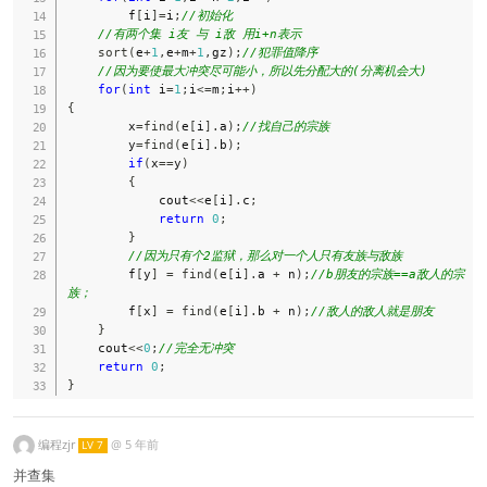
        f
[
i
]
=
i
;
//初始化 
//有两个集 i友 与 i敌 用i+n表示
sort
(
e
+
1
,
e
+
m
+
1
,
gz
)
;
//犯罪值降序 
//因为要使最大冲突尽可能小，所以先分配大的(分离机会大) 
for
(
int
 i
=
1
;
i
<=
m
;
i
++
)
{
        x
=
find
(
e
[
i
]
.
a
)
;
//找自己的宗族 
        y
=
find
(
e
[
i
]
.
b
)
;
if
(
x
==
y
)
{
            cout
<<
e
[
i
]
.
c
;
return
0
;
}
//因为只有个2监狱，那么对一个人只有友族与敌族 
        f
[
y
]
=
find
(
e
[
i
]
.
a 
+
 n
)
;
//b朋友的宗族==a敌人的宗
族； 
        f
[
x
]
=
find
(
e
[
i
]
.
b 
+
 n
)
;
//敌人的敌人就是朋友 
}
    cout
<<
0
;
//完全无冲突 
return
0
;
}
编程zjr
@
5 年前
LV 7
并查集