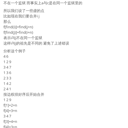
不在一个监狱 而事实上a与c是在同一个监狱里的
所以我们设了一些虚的点
比如现在我们要合并i j
那么
f[find(i)]=find(j+n)
f[find(j)]=find(i+n)
表示i与j不在同一个监狱
这样i与j的祖先是不同的 避免了上述错误
分析这个例子
4 6
1 2 9
3 4 7
1 3 6
2 3 3
1 4 2
2 4 1
按边权排好序后开始合并
1 2 9
f[1]=2+n
f[4]=3+n
3 4 7
f[3]=4+n
f[4]=3+n