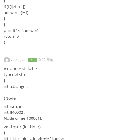
{
if (f[i]>f[i+1])
answer=f[i+1];
}
}
printf("%l",answer);
return 0;
}
zhengjiaqi
@
12 年前
LV 6
#include<stdio.h>
typedef struct
{
int a,b,anger;
}Node;
int n,m,ans;
int f[40002];
Node crime[100001];
void qsort(int l,int r)
{
int i=l,j=r,mid=crime[(i+j)/2].anger;