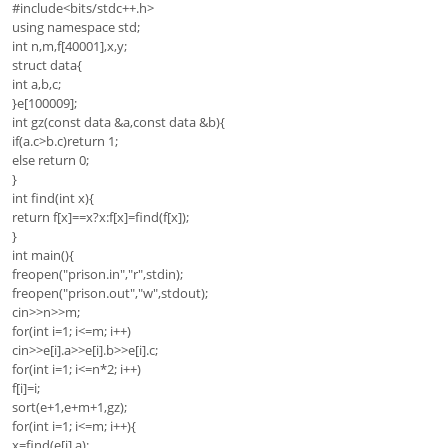
#include<bits/stdc++.h>
using namespace std;
int n,m,f[40001],x,y;
struct data{
int a,b,c;
}e[100009];
int gz(const data &a,const data &b){
if(a.c>b.c)return 1;
else return 0;
}
int find(int x){
return f[x]==x?x:f[x]=find(f[x]);
}
int main(){
freopen("prison.in","r",stdin);
freopen("prison.out","w",stdout);
cin>>n>>m;
for(int i=1; i<=m; i++)
cin>>e[i].a>>e[i].b>>e[i].c;
for(int i=1; i<=n*2; i++)
f[i]=i;
sort(e+1,e+m+1,gz);
for(int i=1; i<=m; i++){
x=find(e[i].a);