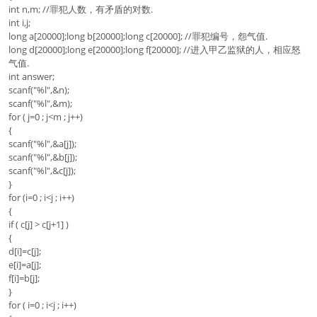
int n,m; //罪犯人数，有矛盾的对数.
int i,j;
long a[20000];long b[20000];long c[20000]; //罪犯编号，怨气值.
long d[20000];long e[20000];long f[20000]; //进入甲乙监狱的人，相应怒
气值.
int answer;
scanf("%l",&n);
scanf("%l",&m);
for ( j=0 ; j<m ; j++)
{
scanf("%l",&a[j]);
scanf("%l",&b[j]);
scanf("%l",&c[j]);
}
for (i=0 ; i<j ; i++)
{
if ( c[j] > c[j+1] )
{
d[i]=c[j];
e[i]=a[j];
f[i]=b[j];
}
for ( i=0 ; i<j ; i++)