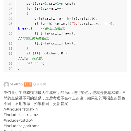
sort
(
cri
+
1
,
cri
+
1
+
m
,
cmp
)
;
for
(
i
=
1
;
i
<=
m
;
i
++
)
{
        g
=
fa
(
cri
[
i
]
.
a
)
;
 h
=
fa
(
cri
[
i
]
.
b
)
;
if
(
g
==
h
)
{
printf
(
"%d"
,
cri
[
i
]
.
y
)
;
 ff
=
0
;
break
;
}
//是否已经相连。 
        f
[
h
]
=
fa
(
cri
[
i
]
.
a
+
n
)
;
//与彼此的补集相连。 
        f
[
g
]
=
fa
(
cri
[
i
]
.
b
+
n
)
;
}
if
(
ff
)
putchar
(
'0'
)
;
//没有一点矛盾。 
return
0
;
}
SCAR222
@
9 年前
LV 8
类似最小生成树找到最大生成树，然后dfs进行染色，也就是把这棵树上相
邻的点放进不同的监狱，之后考虑不在树上的边，如果边的两端点的颜色
不同，不用考虑，如果相同，更新答案
//#include "stdafx.h"
#include<iostream>
#include<cstdio>
#include<algorithm>