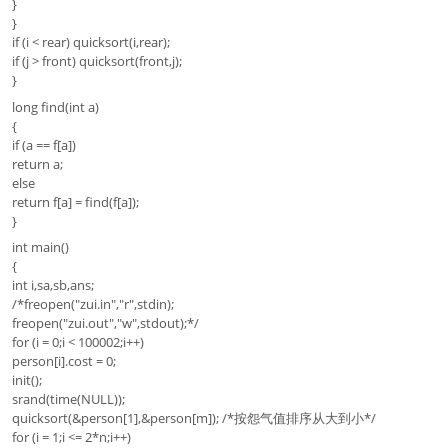
}
}
if (i < rear) quicksort(i,rear);
if (j > front) quicksort(front,j);
}
long find(int a)
{
if (a == f[a])
return a;
else
return f[a] = find(f[a]);
}
int main()
{
int i,sa,sb,ans;
/*freopen("zui.in","r",stdin);
freopen("zui.out","w",stdout);*/
for (i = 0;i < 100002;i++)
person[i].cost = 0;
init();
srand(time(NULL));
quicksort(&person[1],&person[m]); /*按怨气值排序从大到小*/
for (i = 1;i <= 2*n;i++)