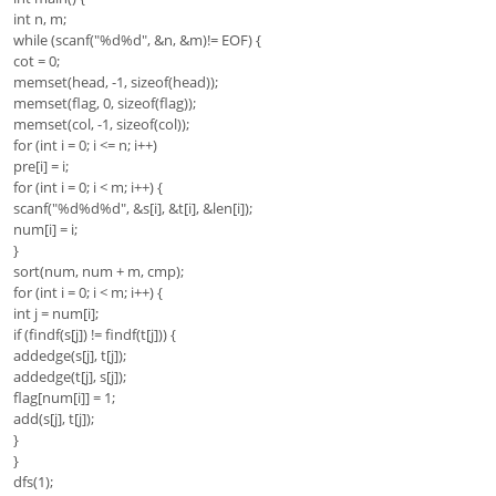
int n, m;
while (scanf("%d%d", &n, &m)!= EOF) {
cot = 0;
memset(head, -1, sizeof(head));
memset(flag, 0, sizeof(flag));
memset(col, -1, sizeof(col));
for (int i = 0; i <= n; i++)
pre[i] = i;
for (int i = 0; i < m; i++) {
scanf("%d%d%d", &s[i], &t[i], &len[i]);
num[i] = i;
}
sort(num, num + m, cmp);
for (int i = 0; i < m; i++) {
int j = num[i];
if (findf(s[j]) != findf(t[j])) {
addedge(s[j], t[j]);
addedge(t[j], s[j]);
flag[num[i]] = 1;
add(s[j], t[j]);
}
}
dfs(1);