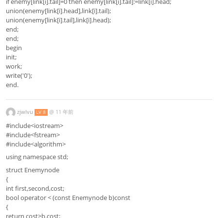
if enemy[link[i].tail]=0 then enemy[link[i].tail]:=link[i].head;
union(enemy[link[i].head],link[i].tail);
union(enemy[link[i].tail],link[i].head);
end;
end;
begin
init;
work;
write('0');
end.
zjwlvu
@
11 年前
LV 8
#include<iostream>
#include<fstream>
#include<algorithm>
using namespace std;
struct Enemynode
{
int first,second,cost;
bool operator < (const Enemynode b)const
{
return cost>b.cost;