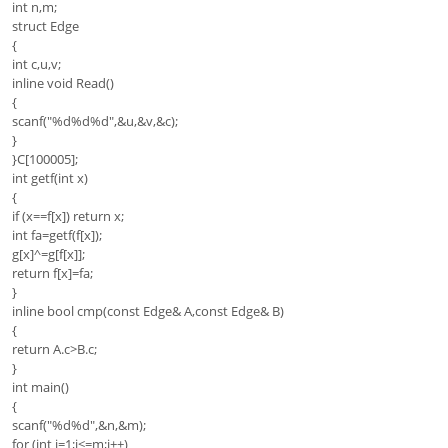
int n,m;
struct Edge
{
int c,u,v;
inline void Read()
{
scanf("%d%d%d",&u,&v,&c);
}
}C[100005];
int getf(int x)
{
if (x==f[x]) return x;
int fa=getf(f[x]);
g[x]^=g[f[x]];
return f[x]=fa;
}
inline bool cmp(const Edge& A,const Edge& B)
{
return A.c>B.c;
}
int main()
{
scanf("%d%d",&n,&m);
for (int i=1;i<=m;i++)