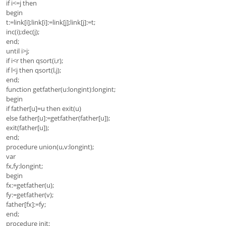
if i<=j then
begin
t:=link[i];link[i]:=link[j];link[j]:=t;
inc(i);dec(j);
end;
until i>j;
if i<r then qsort(i,r);
if l<j then qsort(l,j);
end;
function getfather(u:longint):longint;
begin
if father[u]=u then exit(u)
else father[u]:=getfather(father[u]);
exit(father[u]);
end;
procedure union(u,v:longint);
var
fx,fy:longint;
begin
fx:=getfather(u);
fy:=getfather(v);
father[fx]:=fy;
end;
procedure init;