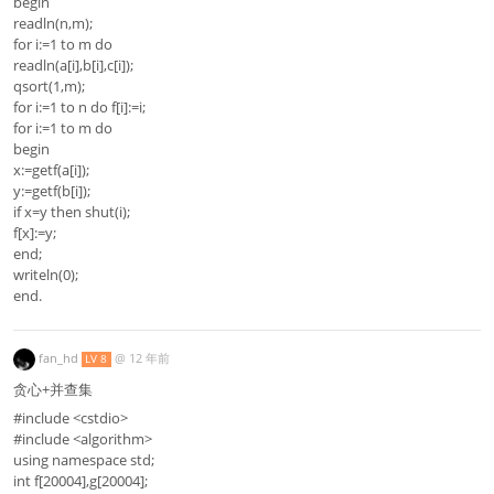
begin
readln(n,m);
for i:=1 to m do
readln(a[i],b[i],c[i]);
qsort(1,m);
for i:=1 to n do f[i]:=i;
for i:=1 to m do
begin
x:=getf(a[i]);
y:=getf(b[i]);
if x=y then shut(i);
f[x]:=y;
end;
writeln(0);
end.
fan_hd
@
12 年前
LV 8
贪心+并查集
#include <cstdio>
#include <algorithm>
using namespace std;
int f[20004],g[20004];