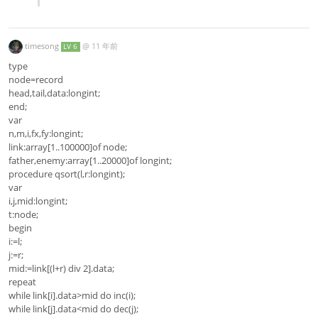
timesong
@
11 年前
LV 6
type
node=record
head,tail,data:longint;
end;
var
n,m,i,fx,fy:longint;
link:array[1..100000]of node;
father,enemy:array[1..20000]of longint;
procedure qsort(l,r:longint);
var
i,j,mid:longint;
t:node;
begin
i:=l;
j:=r;
mid:=link[(l+r) div 2].data;
repeat
while link[i].data>mid do inc(i);
while link[j].data<mid do dec(j);