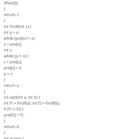
dfs(v[i]);
}
return 1;
}
int findf(int x) {
int p = x;
while (pre[x] != x)
x = pre[x];
int c;
while (p != x) {
c = pre[p];
pre[p] = x;
p = c;
}
return x;
}
int add(int a, int b) {
int f1 = findf(a); int f2 = findf(b);
if (f1 != f2) {
pre[f2] = f1;
}
return 0;
}
int main() {