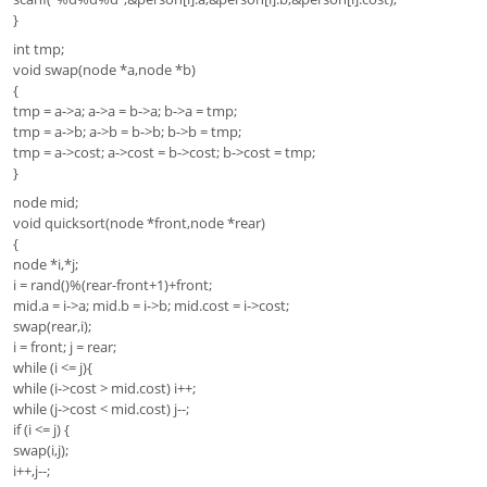
}
int tmp;
void swap(node *a,node *b)
{
tmp = a->a; a->a = b->a; b->a = tmp;
tmp = a->b; a->b = b->b; b->b = tmp;
tmp = a->cost; a->cost = b->cost; b->cost = tmp;
}
node mid;
void quicksort(node *front,node *rear)
{
node *i,*j;
i = rand()%(rear-front+1)+front;
mid.a = i->a; mid.b = i->b; mid.cost = i->cost;
swap(rear,i);
i = front; j = rear;
while (i <= j){
while (i->cost > mid.cost) i++;
while (j->cost < mid.cost) j--;
if (i <= j) {
swap(i,j);
i++,j--;