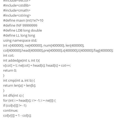
#include<vector>
#include<cstdlib>
#include<cmath>
#include<cstring>
#define maxn (int)1e7+10
#define INF 99999999
#define LDB long double
#define LL long long
using namespace std;
int v[400000], ne[400000], num[400000], len[400000],
col[400000],head[400000],pre[400000],s[400000],t[400000],flag[400000];
int cot;
int addedge(int s, int t){
v[cot] = t; ne[cot] = head[s]; head[s] = cot++;
return 0;
}
int cmp(int a, int b) {
return len[a] > len[b];
}
int dfs(int s) {
for (int i = head[s]; i != -1; i = ne[i]) {
if (col[v[i]] != -1)
continue;
col[v[i]] = 1 - col[s];