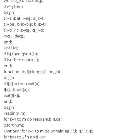
while c[j]<bi do dec(j);
if i<=j then
begin
ti:=a[i]; a[i]:=a[j]; a[j]:=ti;
ti:=b[i]; b[i]:=b[j]; b[j]:=ti;
ti:=c[i]; c[i]:=c[j]; c[j]:=ti;
inc(i); dec(j);
end;
until i>j;
if l<j then qsort(l,j);
if i<r then qsort(i,r);
end;
function find(x:longint):longint;
begin
if f[x]=x then exit(x);
f[x]:=find(f[x]);
exit(f[x]);
end;
begin
readln(n,m);
for i:=1 to m do read(a[i],b[i],c[i]);
qsort(1,m);
//writeln; for i:=1 to m do writeln(a[i],' ',b[i],' ',c[i]);
for i:=1 to 2*n do f[i]:=i;