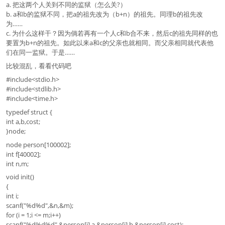
a. 把这两个人关到不同的监狱（怎么关?）
b. a和b的监狱不同，把a的祖先改为（b+n）的祖先。同理b的祖先改
为……
c. 为什么这样干？因为倘若再有一个人c和b合不来，然后c的祖先同样的也
要置为b+n的祖先。如此以来a和c的父亲也就相同。而父亲相同就代表他
们在同一监狱。于是……
比较混乱，看看代码吧
#include<stdio.h>
#include<stdlib.h>
#include<time.h>
typedef struct {
int a,b,cost;
}node;
node person[100002];
int f[40002];
int n,m;
void init()
{
int i;
scanf("%d%d",&n,&m);
for (i = 1;i <= m;i++)
scanf("%d%d%d",&person[i].a,&person[i].b,&person[i].cost);