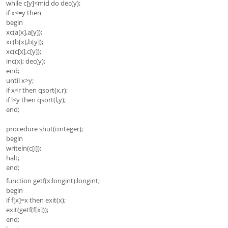
while c[y]<mid do dec(y);
if x<=y then
begin
xc(a[x],a[y]);
xc(b[x],b[y]);
xc(c[x],c[y]);
inc(x); dec(y);
end;
until x>y;
if x<r then qsort(x,r);
if l<y then qsort(l,y);
end;
procedure shut(i:integer);
begin
writeln(c[i]);
halt;
end;
function getf(x:longint):longint;
begin
if f[x]=x then exit(x);
exit(getf(f[x]));
end;