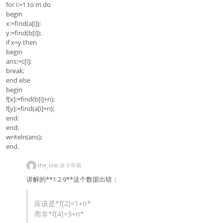
for i:=1 to m do
begin
x:=find(a[i]);
y:=find(b[i]);
if x=y then
begin
ans:=c[i];
break;
end else
begin
f[x]:=find(b[i]+n);
f[y]:=find(a[i]+n);
end;
end;
writeln(ans);
end.
the_lost
@
9 年前
讲解的**1 2 9**这个数据出错；
应该是*f[2]=1+n*
而非*f[4]=3+n*