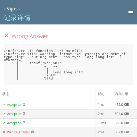
/
Vijos
/
记录详情
Wrong Answer
/in/foo.cc: In function 'int main()':

/in/foo.cc:5:13: warning: format '%d' expects argument of 
type 'int*', but argument 2 has type 'long long int*' [-
Wformat=]

    5 |     scanf("%d",&n);

      |            ~^  ~~

      |             |  |

      |             |  long long int*

      |             int*

状态
耗时
内存占用
Accepted
1ms
472.0 KiB
Accepted
2ms
504.0 KiB
Accepted
10ms
536.0 KiB
Wrong Answer
2ms
532.0 KiB