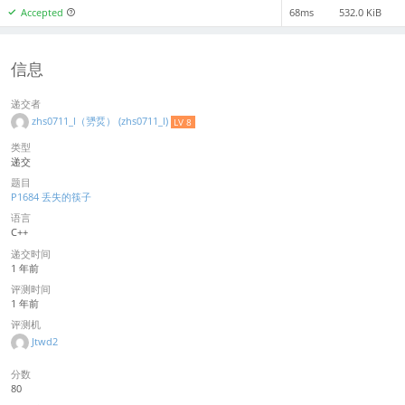
Accepted
68ms
532.0 KiB
信息
递交者
zhs0711_l（勥烎） (zhs0711_l)
LV 8
类型
递交
题目
P1684 丢失的筷子
语言
C++
递交时间
1 年前
评测时间
1 年前
评测机
Jtwd2
分数
80