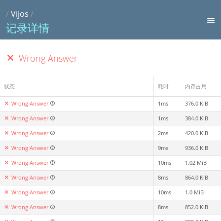
/
Vijos
/
记录详情
Wrong Answer
状态
耗时
内存占用
Wrong Answer
1ms
376.0 KiB
Wrong Answer
1ms
384.0 KiB
Wrong Answer
2ms
420.0 KiB
Wrong Answer
9ms
936.0 KiB
Wrong Answer
10ms
1.02 MiB
Wrong Answer
8ms
864.0 KiB
Wrong Answer
10ms
1.0 MiB
Wrong Answer
8ms
852.0 KiB