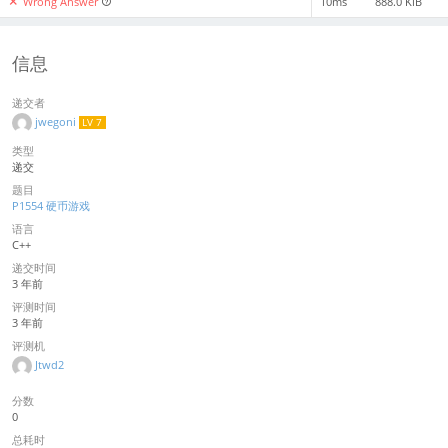
Wrong Answer
10ms
888.0 KiB
信息
递交者
jwegoni
LV 7
类型
递交
题目
P1554 硬币游戏
语言
C++
递交时间
3 年前
评测时间
3 年前
评测机
Jtwd2
分数
0
总耗时