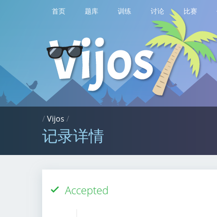
首页
题库
训练
讨论
比赛
/
Vijos
/
记录详情
Accepted