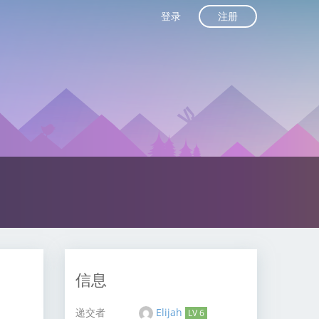
注册
登录
信息
递交者
Elijah
LV 6