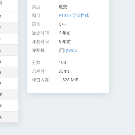
用
类型
递交
题目
P1810 导弹拦截
B
语言
C++
B
递交时间
6 年前
B
评测时间
6 年前
评测机
Jtwd2
B
B
分数
100
总耗时
95ms
B
峰值内存
1.828 MiB
B
iB
iB
iB