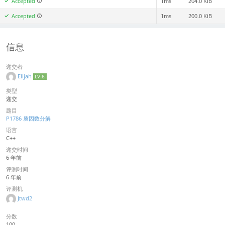
Accepted
1ms
204.0 KiB
Accepted
1ms
200.0 KiB
信息
递交者
Elijah
LV 6
类型
递交
题目
P1786 质因数分解
语言
C++
递交时间
6 年前
评测时间
6 年前
评测机
Jtwd2
分数
100