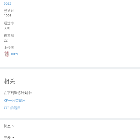
5023
已通过
1926
通过率
38%
被复制
22
上传者
mrw
相关
在下列训练计划中:
RP++分类题库
€€£ 的题目
状态
开发