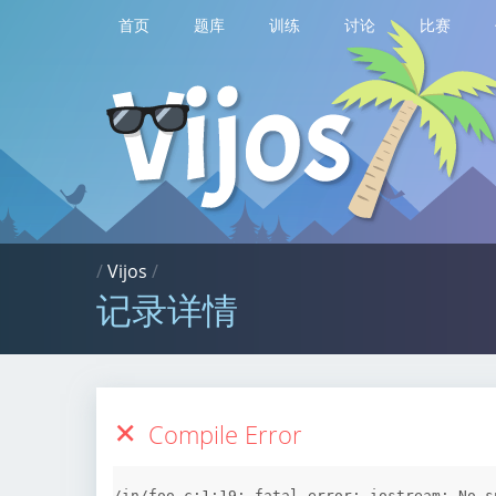
首页
题库
训练
讨论
比赛
/
Vijos
/
记录详情
Compile Error
/in/foo.c:1:19: fatal error: iostream: No s