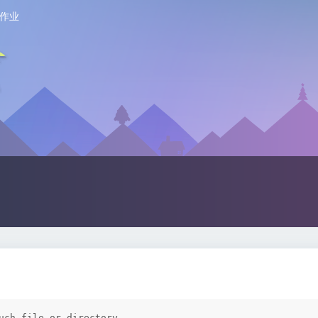
作业
uch file or directory
