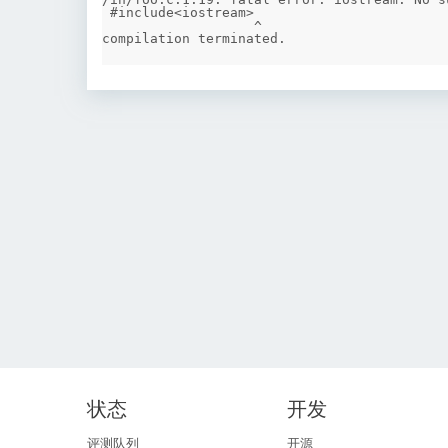
 #include<iostream>

                   ^

状态
开发
评测队列
开源