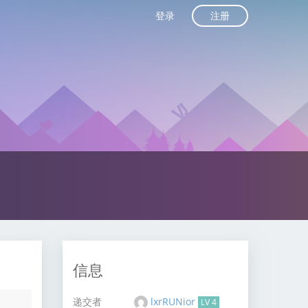
注册
登录
信息
递交者
lxrRUNior
LV 4