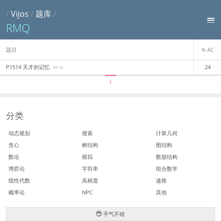
/
Vijos
/
题库
/
RMQ
题目
% AC
P1514 天才的记忆
24
RP+8
1
分类
动态规划
搜索
计算几何
贪心
树结构
图结构
数论
模拟
数据结构
博弈论
字符串
组合数学
线性代数
高精度
递推
概率论
NPC
其他
手气不错